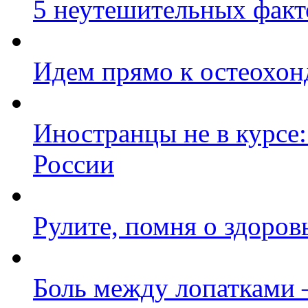
5 неутешительных факт
Идем прямо к остеохон
Иностранцы не в курсе:
России
Рулите, помня о здоров
Боль между лопатками –