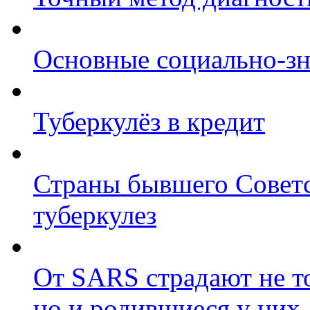
Основные социально-зн
Туберкулёз в кредит
Страны бывшего Советс
туберкулез
От SARS страдают не т
но и родившиеся у них 