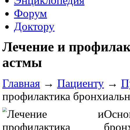
Энциклопедия
Форум
Доктору
Лечение и профила
астмы
Главная
→
Пациенту
→
П
профилактика бронхиаль
Осн
брон