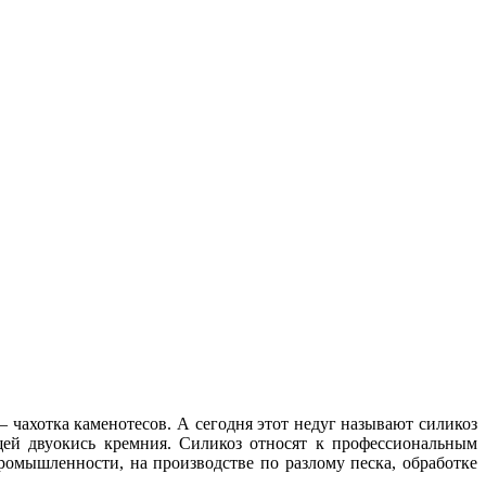
– чахотка каменотесов. А сегодня этот недуг называют силикоз
щей двуокись кремния. Силикоз относят к профессиональным
ромышленности, на производстве по разлому песка, обработке
.