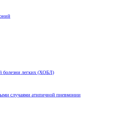
моний
й болезни легких (ХОБЛ)
ными случаями атипичной пневмонии