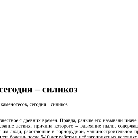
сегодня – силикоз
каменотесов, сегодня – силикоз
звестное с древних времен. Правда, раньше его называли иначе 
левание легких, причина которого – вдыхание пыли, содержа
ют им люди, работающие в горнорудной, машиностроительной п
ся эта болезнь после 5-10 лет работы в неблагоприятных условиях