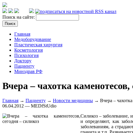
Поиск на сайте:
Главная
Медоборудование
Пластическая хирургия
Косметология
Психология
Доктору
Пациенту
Минздрав РФ
Вчера – чахотка каменотесов, 
Главная
→
Пациенту
→
Новости медицины
→ Вчера – чахотка 
06.04.2012 — MEDfStUdio
Силикоз – заболевание, и
и определяют, как забо
заболеваниям, а страда
гранита и т.п. Развивает