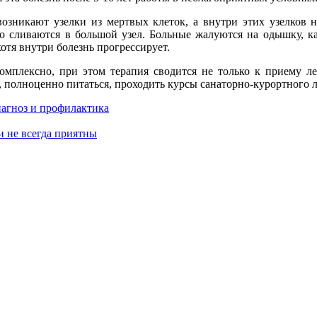
возникают узелки из мертвых клеток, а внутри этих узелков 
бо сливаются в большой узел. Больные жалуются на одышку, к
отя внутри болезнь прогрессирует.
омплексно, при этом терапия сводится не только к приему л
 полноценно питаться, проходить курсы санаторно-курортного л
иагноз и профилактика
 не всегда приятны