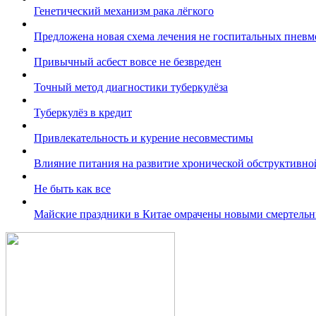
Генетический механизм рака лёгкого
Предложена новая схема лечения не госпитальных пнев
Привычный асбест вовсе не безвреден
Точный метод диагностики туберкулёза
Туберкулёз в кредит
Привлекательность и курение несовместимы
Влияние питания на развитие хронической обструктивно
Не быть как все
Майские праздники в Китае омрачены новыми смертель