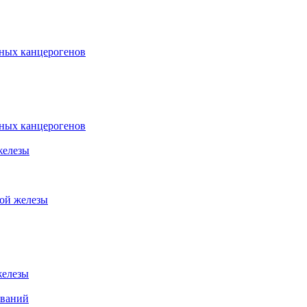
ных канцерогенов
ных канцерогенов
железы
ной железы
железы
еваний