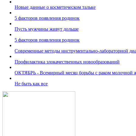
Новые данные о косметическом тальке
5 факторов появления родинок
Пусть мужчины живут дольше
5 факторов появления родинок
Современные методы инструментально-лабораторной диа
Профилактика злокачественных новообразований
ОКТЯБРЬ - Всемирный месяц борьбы с раком молочной 
Не быть как все