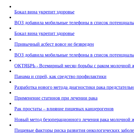
Бокал вина укрепит здоровье
ВОЗ добавила мобильные телефоны в список потенциаль
Бокал вина укрепит здоровье
Привычный асбест вовсе не безвреден
ВОЗ добавила мобильные телефоны в список потенциаль
ОКТЯБРЬ - Всемирный месяц борьбы с раком молочной 
Панама и спрей, как средство профилактики
Разработка нового метода диагностики рака предстатель
Применение статинов при лечении рака
Рак простаты – влияние пищевых канцерогенов
Новый метод безоперационного лечения рака молочной 
Пищевые факторы риска развития онкологических забол