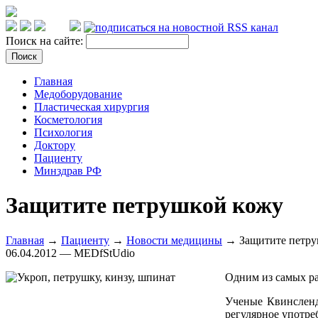
Поиск на сайте:
Главная
Медоборудование
Пластическая хирургия
Косметология
Психология
Доктору
Пациенту
Минздрав РФ
Защитите петрушкой кожу
Главная
→
Пациенту
→
Новости медицины
→ Защитите петру
06.04.2012 — MEDfStUdio
Одним из самых ра
Ученые Квинсленд
регулярное употре