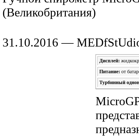
(Великобритания)
31.10.2016 — MEDfStUdi
Дисплей:
жидкокр
Питание:
от батар
Турбинный одно
MicroGP 
предста
предназ