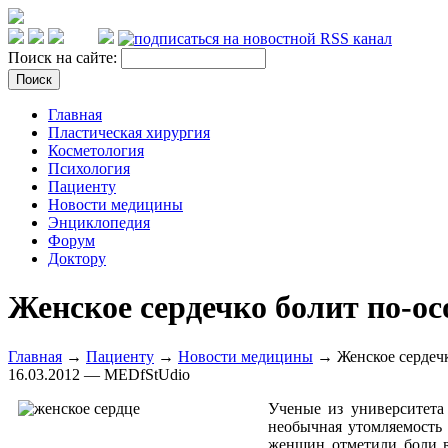
Поиск на сайте:
Главная
Пластическая хирургия
Косметология
Психология
Пациенту
Новости медицины
Энциклопедия
Форум
Доктору
Женское сердечко болит по-ос
Главная
→
Пациенту
→
Новости медицины
→ Женское сердечк
16.03.2012 — MEDfStUdio
Ученые из университета
необычная утомляемость 
женщин отметили боли в