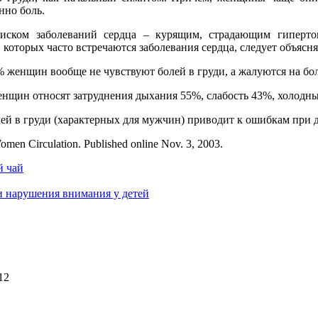
нно боль.
ском заболеваний сердца – курящим, страдающим гипертон
 которых часто встречаются заболевания сердца, следует объясн
% женщин вообще не чувствуют болей в груди, а жалуются на бол
нщин относят затруднения дыхания 55%, слабость 43%, холодн
ей в груди (характерных для мужчин) приводит к ошибкам при 
men Circulation. Published online Nov. 3, 2003.
й чай
и нарушения внимания у детей
12