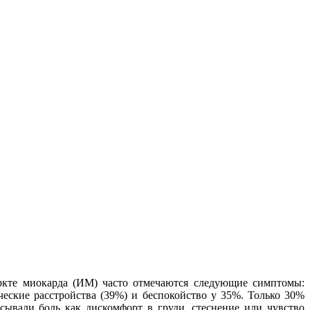
кте миокарда (ИМ) часто отмечаются следующие симптомы:
ческие расстройства (39%) и беспокойство у 35%. Только 30%
ывали боль как дискомфорт в груди, стеснение или чувство