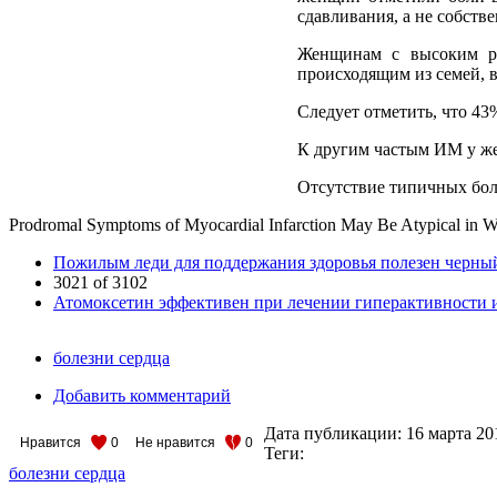
сдавливания, а не собстве
Женщинам с высоким ри
происходящим из семей, в
Следует отметить, что 43
К другим частым ИМ у же
Отсутствие типичных бол
Prodromal Symptoms of Myocardial Infarction May Be Atypical in Wo
Пожилым леди для поддержания здоровья полезен черны
3021 of 3102
Атомоксетин эффективен при лечении гиперактивности 
болезни сердца
Добавить комментарий
Дата публикации:
16 марта 20
Нравится
0
Не нравится
0
Теги:
болезни сердца