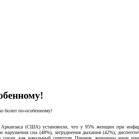
обенному!
о болит по-особенному!
 Арканзаса (США) установили, что у 95% женщин при инфар
и нарушения сна (48%), затруднения дыхания (42%), диспепти
 груди, как начальный симптом. Причем, женщины чаще опис