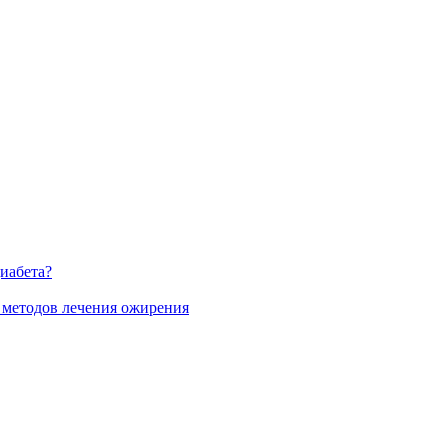
диабета?
 методов лечения ожирения