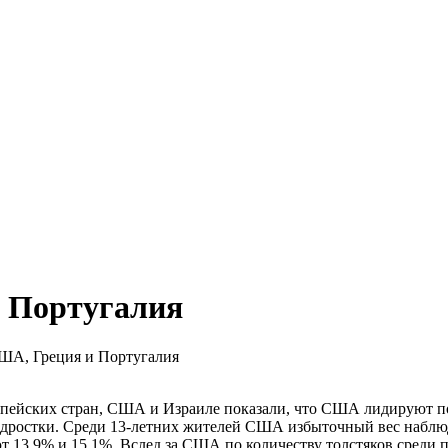
и Португалия
ША, Греция и Португалия
опейских стран, США и Израиле показали, что США лидируют п
дростки. Среди 13-летних жителей США избыточный вес наблюда
т 13.9% и 15.1%. Вслед за США по количеству толстяков среди 