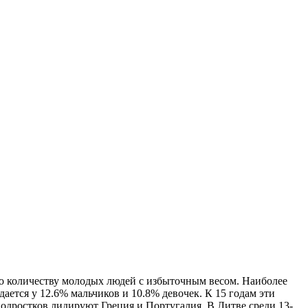
о количеству молодых людей с избыточным весом. Наиболее
ется у 12.6% мальчиков и 10.8% девочек. К 15 годам эти
подростков лидируют Греция и Португалия. В Литве среди 13-