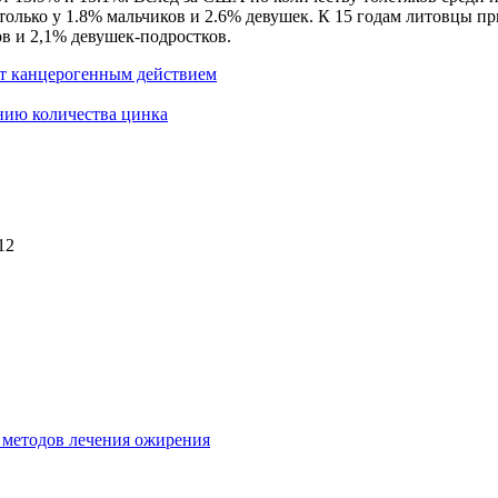
только у 1.8% мальчиков и 2.6% девушек. К 15 годам литовцы 
в и 2,1% девушек-подростков.
т канцерогенным действием
нию количества цинка
12
 методов лечения ожирения