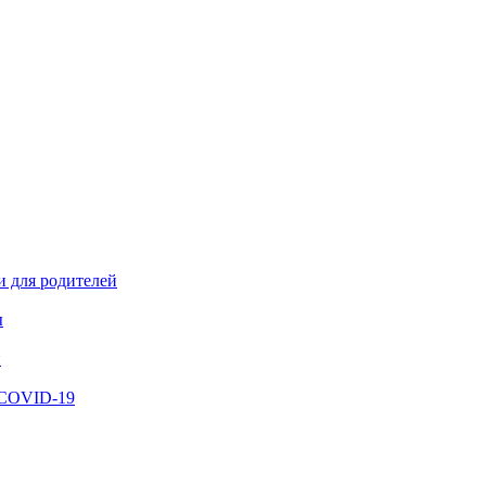
и для родителей
ы
й
 COVID-19