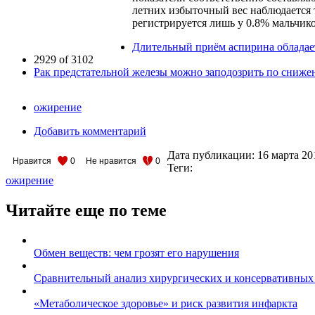
летних избыточный вес наблюдается 
регистрируется лишь у 0.8% мальчико
Длительный приём аспирина обладае
2929 of 3102
Рак предстательной железы можно заподозрить по сниже
ожирение
Добавить комментарий
Дата публикации:
16 марта 20
Нравится
0
Не нравится
0
Теги:
ожирение
Читайте еще по теме
Обмен веществ: чем грозят его нарушения
Сравнительный анализ хирургических и консервативных
«Метаболическое здоровье» и риск развития инфаркта