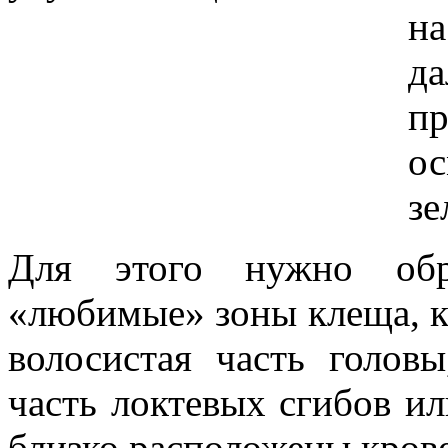
на
д
п
о
зе
Для этого нужно обр
«любимые» зоны клеща, к
волосистая часть голов
часть локтевых сгибов ил
близко расположены кров