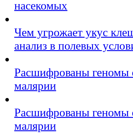
насекомых
Чем угрожает укус клещ
анализ в полевых услов
Расшифрованы геномы е
малярии
Расшифрованы геномы е
малярии