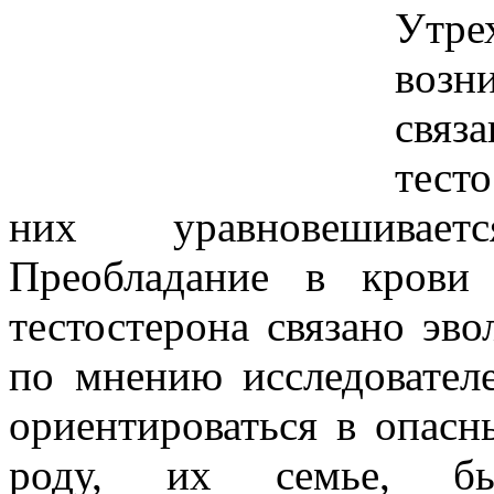
Утр
возн
свя
тест
них уравновешивае
Преобладание в крови
тестостерона связано эв
по мнению исследовател
ориентироваться в опас
роду, их семье, бы