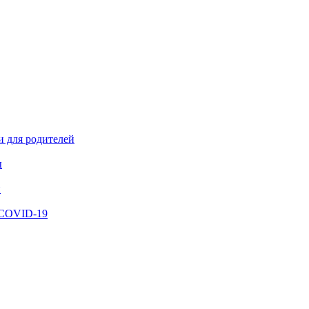
и для родителей
ы
й
 COVID-19