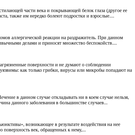
стилающей части века и покрывающей белок глаза (другое ее
та, также им нередко болеют подростки и взрослые....
омов аллергической реакции на раздражитель. При данном
ивычными делами и приносят множество беспокойств....
загрязненные поверхности и не думают о соблюдении
о уязвимы: как только грибки, вирусы или микробы попадают на
ечение в данном случае откладывать ни в коем случае нельзя,
чина данного заболевания в большинстве случаев...
ъюнктивы», возникающее в результате воздействия на нее
 поверхность век, обращенных к нему,...