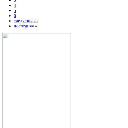
3
4
5
6
следующая ›
последняя »