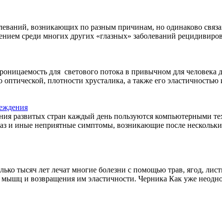
леваний, возникающих по разным причинам, но одинаково связа
ением среди многих других «глазных» заболеваний рецидивирова
проницаемость для светового потока в привычном для человека д
о оптической, плотности хрусталика, а также его эластичностью
реждения
ения развитых стран каждый день пользуются компьютерными т
аз и иные неприятные симптомы, возникающие после нескольких
ько тысяч лет лечат многие болезни с помощью трав, ягод, лис
х мышц и возвращения им эластичности. Черника Как уже неодно