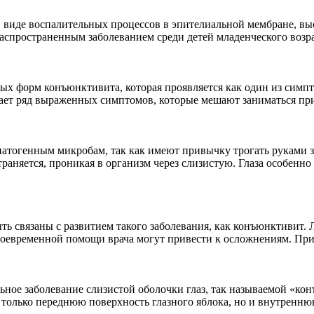
 виде воспалительных процессов в эпителиальной мембране, вы
аспространенным заболеванием среди детей младенческого возрас
х форм конъюнктивита, которая проявляется как один из симпт
кает ряд выраженных симптомов, которые мешают заниматься пр
атогенным микробам, так как имеют привычку трогать руками 
траняется, проникая в организм через слизистую. Глаза особенн
ь связаны с развитием такого заболевания, как конъюнктивит. Л
своевременной помощи врача могут привести к осложнениям. При
ное заболевание слизистой оболочки глаз, так называемой «кон
только переднюю поверхность глазного яблока, но и внутреннюю