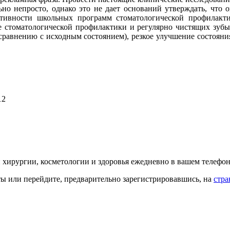
о непросто, однако это не дает оснований утверждать, что о
ктивности школьных программ стоматологической профилакт
е стоматологической профилактики и регулярно чистящих зубы 
равнению с исходным состоянием), резкое улучшение состояния д
12
й хирургии, косметологии и здоровья ежедневно в вашем телефон
кты или перейдите, предварительно зарегистрировавшись, на
стра