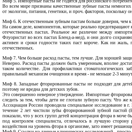
Миф 5. Импортные пасты не годятся для российского потребителя
Во всем мире признаны качественные зубные пасты немногих з
от экологии, питания, генетики, и проч. факторов, поскольку 
Миф 6. К отечественным зубным пастам больше доверия, чем 
На самом деле, компонентов, которые реально предотвращают к
отечественных пастах. Реальное же различие между импорт
Флуористат во всех пастах Бленд-а-мед), и они долго сохраня
активен и сроки годности таких паст короче. Как ни жаль
отечественных.
Миф 7. Чем больше расход пасты, тем лучше. Для хорошей защ
Неверно. Расход пасты должен быть умеренным, вполне достат
таком количестве. Для профилактики стоматологических за
правильный механизм очищения и время - не меньше 2-3 минут
Миф 8. Западные фторированные пасты не подходят для детей 
поэтому не вредна для детских зубов.
Это совершенно неверное утверждение. Импортные фторирован
следить за тем, чтобы дети не глотали зубную пасту. Что же
Ассоциация России проводила специальное исследование в г. 
течение 2 лет чистили зубы фторированной зубной пастой (Б
показали, что у всех групп детей концентрация фтора в моче 
под контролем специалиста, отличалось в лучшую сторону 
воздействия на уровень фтора в организме, зато имеет решающе
Миф 9. Ссылки на данные клинических исследований - просто р