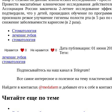
Провести масштабные клинические исследования действительн
Ассоциация России закончила 2-летнее исследование эффе
подтвердили, что у детей, прошедших обучение по программ
произошло резкое улучшение гигиены полости рта (в 5 раз по с
снижение заболеваемости кариесом (в 2 раза).
Стоматология
лечение зубов
стоматология
Дата публикации:
01 июня 20
Нравится
0
Не нравится
0
Теги:
лечение зубов
стоматология
Подписывайтесь на наш канал в
Telegram
!
Все самое интересное и полезное на тему пластическо
Найдите в контактах
@medafarm
и добавьте его к себе в конта
Читайте еще по теме