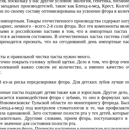
, поскольку у нас другие условия: экология, генетика, питание,
ападных производителей, такие как Бленд-а-мед, Крест, Колгей
они по своему составу оптимизированы на усвоение фтора в коли
к импортным. Товары отечественного производства содержат на
ариес, немного - всего 2-4 соли фтора. Все эти компоненты явл
ными и российскими пастами в том, что в импортных пастах 
ются в активном состоянии. В отечественных пастах система ста
, приходится признать, что на сегодняшний день импортные п
иты и правильной чистки пасты нужно много.
очно покрыть головку зубной щетки. Дело в том, что фтор очень
болеваний важно совсем не количество, а именно качество 
.
из-за риска передозировки фтора. Для детских зубов лучше по
ные пасты подходят детям также как и взрослым. Другое дело, 
 касается взаимодействия фтора с зубами, то оно в формулах з
Новомосковске Тульской области по мониторингу фторида. Были
ленд-а-мед) под контролем стоматологов и те, чья профилакт
была одинаковой. Зато состояние полости рта у тех детей, котор
разительно. Другими словами, прием фтора, поступающего в 
е значение для состояния полости рта.
екламная фраза. Провести настоящие клинические исследования с