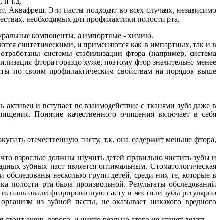
 и т.д.
т, Аквафреш. Эти пасты подходят во всех случаях, независимо
чествах, необходимых для профилактики полости рта.
туральные компоненты, а импортные - химию.
яются синтетическими, и применяются как в импортных, так и в
отработаны системы стабилизации фтора (например, система
билизация фтора гораздо хуже, поэтому фтор значительно менее
асты по своим профилактическим свойствам на порядок выше
 активен и вступает во взаимодействие с тканями зуба даже в
очищения. Понятие качественного очищения включает в себя
купать отечественную пасту, т.к. она содержит меньше фтора,
что взрослые должны научить детей правильно чистить зубы и
ападных зубных паст является оптимальным. Стоматологическая
 обследованы несколько групп детей, среди них те, которые в
ика полости рта была произвольной. Результаты обследований
ые использовали фторированную пасту и чистили зубы регулярно
организм из зубной пасты, не оказывает никакого вредного
тоит очень дорого, и никто реально этого не станет делать.