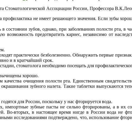
а Стоматологической Ассоциации России, Профессора В.К.Леон
а профилактика не имеет решающего значения. Если зубы хорошие
в состоянии зубов, однако, при заболеваниях полости рта, в час
ную возможность предотвратить кариес, независимо от наслед
ем.
роходят практически безболезненно. Обнаружить первые признак
ивно и в кратчайший срок.
тадии, стоматолога необходимо посещать для профилактического 
ы вычищены хорошо.
м качества очищения полости рта. Единственным свидетельств
 окрашивания зубного налета. Такие таблетки выпускаются теп
одятся для России, поскольку у нас фторируется вода.
ых, импортные зубные пасты не сильно фторированы, а в их со
 Во-вторых, в настоящее время нигде в России вода не фтори
аучными исследованиями подтверждено, что, использование фтори