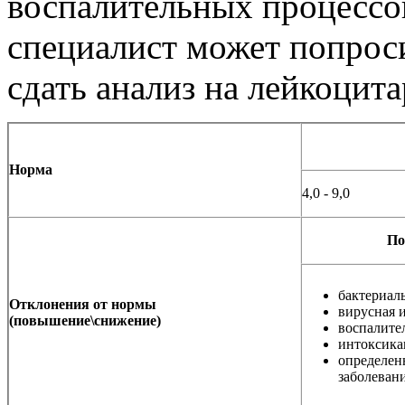
воспалительных процессов
специалист может попрос
сдать анализ на лейкоцит
Норма
4,0 - 9,0
По
бактериал
Отклонения от нормы
вирусная 
(повышение\снижение)
воспалите
интоксика
определен
заболевани