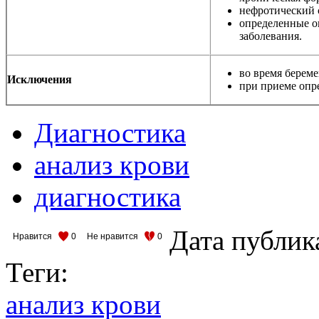
нефротический 
определенные о
заболевания.
во время берем
Исключения
при приеме опр
Диагностика
анализ крови
диагностика
Дата публик
Нравится
0
Не нравится
0
Теги:
анализ крови