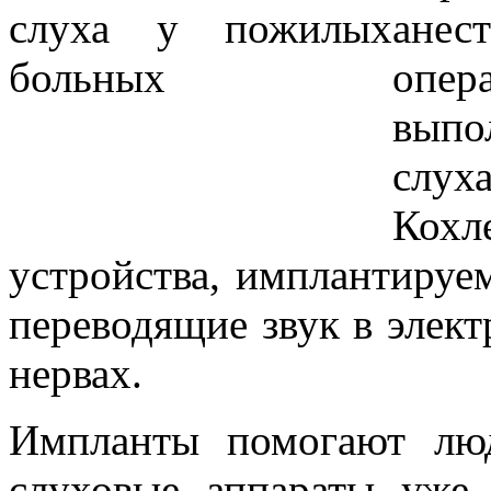
анес
опер
выпо
слу
Кох
устройства, имплантируе
переводящие звук в элек
нервах.
Импланты помогают лю
слуховые аппараты уже