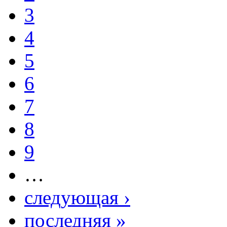
3
4
5
6
7
8
9
…
следующая ›
последняя »