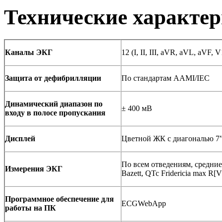
Технические характе
Каналы ЭКГ
12 (I, II, III, aVR, aVL, aVF, 
Защита от дефибрилляции
По стандартам AAMI/IEC
Динамический диапазон по
± 400 мВ
входу в полосе пропускания
Дисплей
Цветной ЖК с диагональю 7
По всем отведениям, средни
Измерения ЭКГ
Bazett, QTc Fridericia max R[
Программное обеспечение для
ECGWebApp
работы на ПК