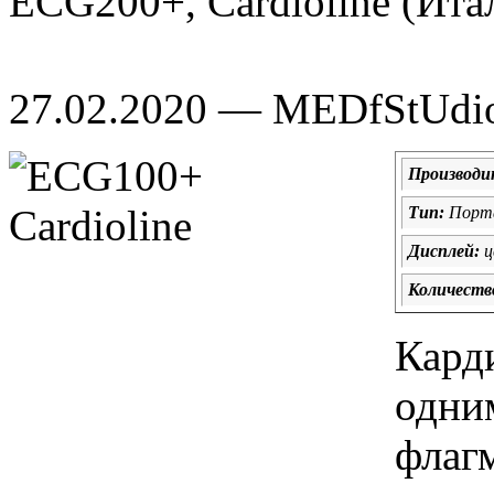
ECG200+, Cardioline (Ита
27.02.2020 — MEDfStUdi
Производи
Тип:
Порт
Дисплей:
ц
Количеств
Кард
одни
флагм