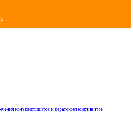
й.
лечения конъюнктивитов и кератоконъюнктивитов