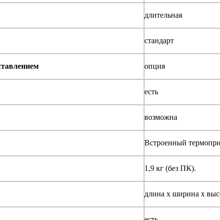
длительная
стандарт
ставлением
опция
есть
возможна
Встроенный термопр
1,9 кг (без ПК).
длина х ширина х выс
есть