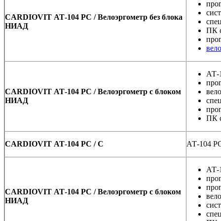
про
сис
CARDIOVIT АТ-104 PC / Велоэргометр без блока
спе
НИАД
ПК 
про
вел
АТ-
про
CARDIOVIT АТ-104 PC / Велоэргометр с блоком
вел
НИАД
спе
про
ПК 
CARDIOVIT АТ-104 PC / C
АТ-104 PC
АТ-
про
про
CARDIOVIT АТ-104 PC / Велоэргометр с блоком
вел
НИАД
сис
спе