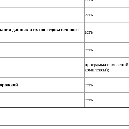
есть
ания данных и их последовательного
есть
есть
программа измерений 
комплексы);
дорожкой
есть
есть