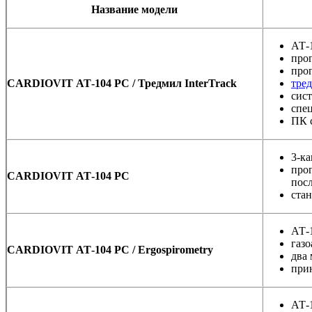
Название модели
АТ-
про
про
CARDIOVIT АТ-104 PC / Тредмил InterTrack
тре
сис
спе
ПК 
3-к
про
CARDIOVIT АТ-104 PC
посл
ста
АТ-
газо
CARDIOVIT АТ-104 PC / Ergospirometry
два
прин
АТ-