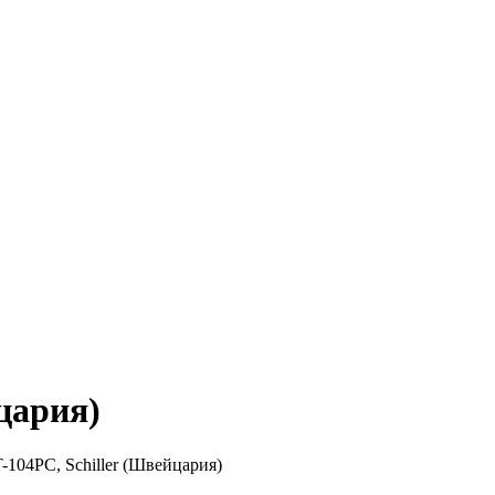
цария)
104PC, Schiller (Швейцария)