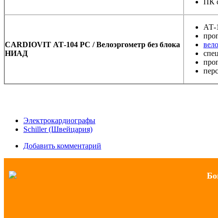
ПК 
АТ-
про
CARDIOVIT АТ-104 PC / Велоэргометр без блока
вел
НИАД
спе
про
перс
Электрокардиографы
Schiller (Швейцария)
Добавить комментарий
Бо