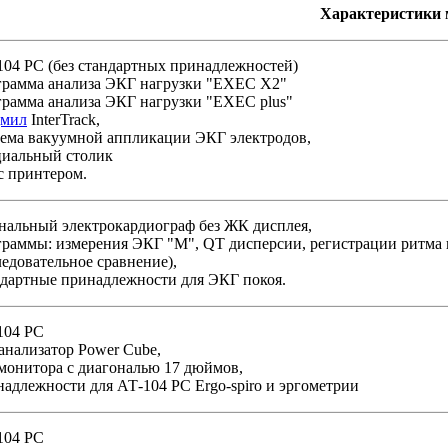
Характеристики 
104 PC (без стандартных принадлежностей)
грамма анализа ЭКГ нагрузки "EXEC X2"
грамма анализа ЭКГ нагрузки "EXEC plus"
дмил
InterTrack,
тема вакуумной аппликации ЭКГ электродов,
циальный столик
с принтером.
анальный электрокардиограф без ЖК дисплея,
граммы: измерения ЭКГ "М", QT дисперсии, регистрации ритма 
едовательное сравнение),
ндартные принадлежности для ЭКГ покоя.
104 PC
анализатор Power Cube,
 монитора с диагональю 17 дюймов,
адлежности для АТ-104 PC Ergo-spiro и эргометрии
104 PC