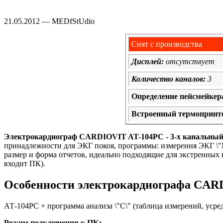
21.05.2012 — MEDfStUdio
Снят с производства
Дисплей:
отсутствует
Количество каналов:
3
Определение пейсмейкер
Встроенный термопринт
Электрокардиограф
CARDIOVIT
AT
-104
PC
-
3-х канальны
принадлежности для ЭКГ покоя, программы: измерения ЭКГ \"М
размер и форма отчетов, идеально подходящие для экстренных вы
входит ПК).
Особенности электрокардиографа CAR
АТ-104PC + программа анализа \"С\" (таблица измерений, уср
Режим подключения к ПК: