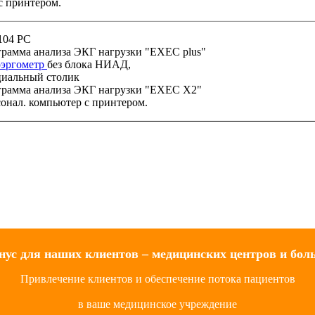
с принтером.
104 PC
грамма анализа ЭКГ нагрузки "EXEC plus"
оэргометр
без блока НИАД,
циальный столик
грамма анализа ЭКГ нагрузки "EXEC X2"
онал. компьютер с принтером.
нус для наших клиентов – медицинских центров и бол
Привлечение клиентов и обеспечение потока пациентов
в ваше медицинское учреждение