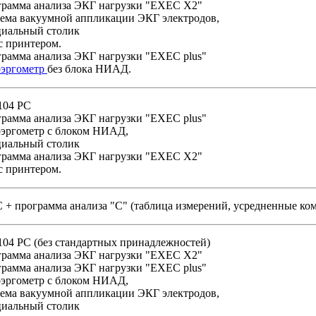
грамма анализа ЭКГ нагрузки "EXEC X2"
тема вакуумной аппликации ЭКГ электродов,
циальный столик
с принтером.
грамма анализа ЭКГ нагрузки "EXEC plus"
оэргометр
без блока НИАД.
104 PC
грамма анализа ЭКГ нагрузки "EXEC plus"
оэргометр c блоком НИАД,
циальный столик
грамма анализа ЭКГ нагрузки "EXEC X2"
с принтером.
 + программа анализа "С" (таблица измерений, усредненные ко
104 PC (без стандартных принадлежностей)
грамма анализа ЭКГ нагрузки "EXEC X2"
грамма анализа ЭКГ нагрузки "EXEC plus"
оэргометр c блоком НИАД,
тема вакуумной аппликации ЭКГ электродов,
циальный столик