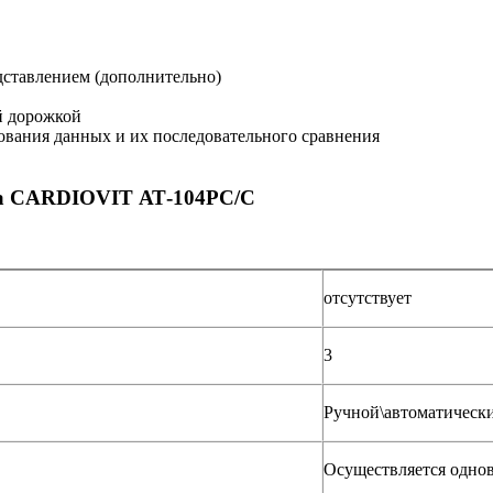
дставлением (дополнительно)
й дорожкой
вания данных и их последовательного сравнения
фа CARDIOVIT АТ-104PC/C
отсутствует
3
Ручной\автоматическ
Осуществляется одно