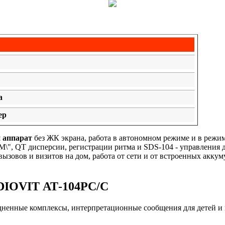
а
ер
й аппарат
без ЖК экрана, работа в автономном режиме и в реж
\", QT дисперсии, регистрации ритма и SDS-104 - управления 
зовов и визитов на дом, работа от сети и от встроенных аккумул
DIOVIT АТ-104PC/C
едненные комплексы, интерпретационные сообщения для детей и 