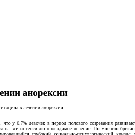
ении анорексии
итоцина в лечении анорексии
о, что у 0,7% девочек в период полового созревания развив
ря на все интенсивно проводимое лечение. По мнению британ
мировавшийся глубокий социально-психологический кризис 