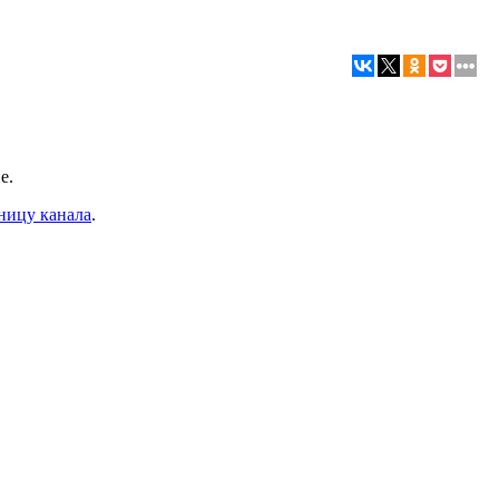
е.
ницу канала
.