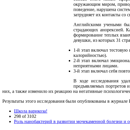
окружающим миром, привод
поведение, нарушена систем
затрудняет их контакты со
Английскими учеными был
страдающих анорексией. Ка
формирование теплых взаи
девушки, из которых 31 стр
1-й этап включал тестовую
калорийностью).
2-й этап включал эмоцион
неприятными лицами.
3-й этап включал себя повт
В ходе исследования уда
предъявляемых портретов и
них, а также изменило их реакцию на негативные психологиче
Результаты этого исследования были опубликованы в журнале P
Школа варикоза!
298 of 3102
Роль нанобактерий в развитии мочекаменной болезни и 