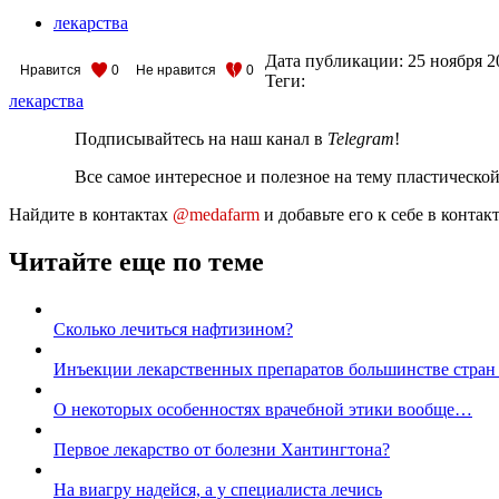
лекарства
Дата публикации:
25 ноября 2
Нравится
0
Не нравится
0
Теги:
лекарства
Подписывайтесь на наш канал в
Telegram
!
Все самое интересное и полезное на тему пластическо
Найдите в контактах
@medafarm
и добавьте его к себе в конта
Читайте еще по теме
Сколько лечиться нафтизином?
Инъекции лекарственных препаратов большинстве стран
О некоторых особенностях врачебной этики вообще…
Первое лекарство от болезни Хантингтона?
На виагру надейся, а у специалиста лечись