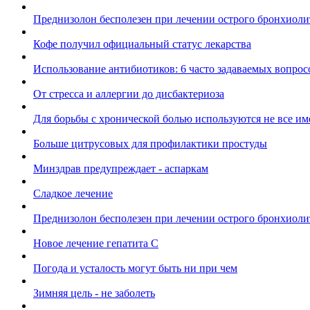
Преднизолон бесполезен при лечении острого бронхиолит
Кофе получил официальный статус лекарства
Использование антибиотиков: 6 часто задаваемых вопрос
От стресса и аллергии до дисбактериоза
Для борьбы с хронической болью используются не все 
Больше цитрусовых для профилактики простуды
Минздрав предупреждает - аспаркам
Сладкое лечение
Преднизолон бесполезен при лечении острого бронхиолит
Новое лечение гепатита С
Погода и усталость могут быть ни при чем
Зимняя цель - не заболеть