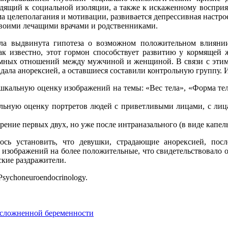
ящий к социальной изоляции, а также к искаженному восприя
а целеполагания и мотивации, развивается депрессивная настро
 своими лечащими врачами и родственниками.
а выдвинута гипотеза о возможном положительном влиянии 
к известно, этот гормон способствует развитию у кормящей 
мных отношений между мужчиной и женщиной. В связи с этим 
адала анорексией, а оставшиеся составили контрольную группу. 
 шкальную оценку изображений на темы: «Вес тела», «Форма тел
альную оценку портретов людей с приветливыми лицами, с ли
орение первых двух, но уже после интраназального (в виде капел
лось установить, что девушки, страдающие анорексией, по
 изображений на более положительные, что свидетельствовало 
ские раздражители.
sychoneuroendocrinology.
осложненной беременности