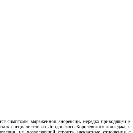
аются симптомы выраженной анорексии, нередко приводящей к
ских специалистов из Лондонского Королевского колледжа, в
доверия, не позволяющий строить адекватные отношения с