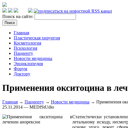
Поиск на сайте:
Главная
Пластическая хирургия
Косметология
Психология
Пациенту
Новости медицины
Энциклопедия
Форум
Доктору
Применения окситоцина в леч
Главная
→
Пациенту
→
Новости медицины
→ Применения окс
25.11.2014 — MEDfStUdio
Статистически установлен
летальному исходу, несмот
основе этого лежит сфор