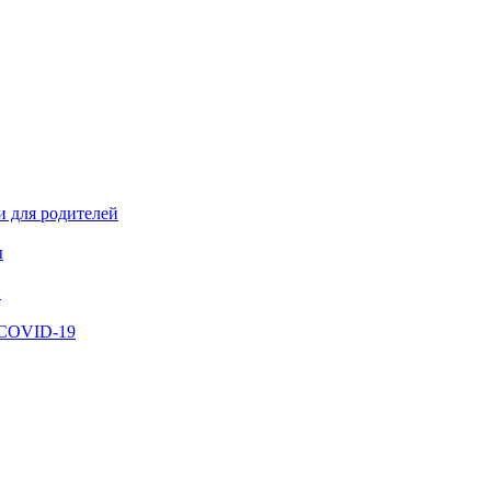
и для родителей
ы
й
 COVID-19