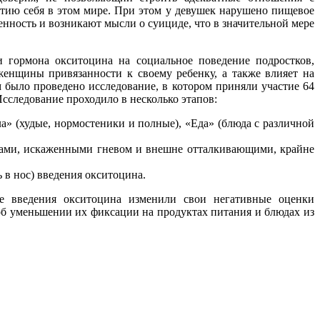
тию себя в этом мире. При этом у девушек нарушено пищевое
енность и возникают мысли о суициде, что в значительной мере
гормона окситоцина на социальное поведение подростков,
женщины привязанности к своему ребенку, а также влияет на
было проведено исследование, в котором приняли участие 64
Исследование проходило в несколько этапов:
а» (худые, нормостеники и полные), «Еда» (блюда с различной
цами, искаженными гневом и внешне отталкивающими, крайне
ь в нос) введения окситоцина.
сле введения окситоцина изменили свои негативные оценки
об уменьшении их фиксации на продуктах питания и блюдах из