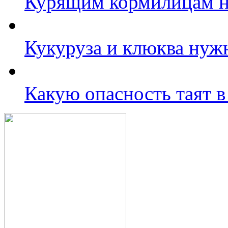
Курящим кормилицам н
Кукуруза и клюква нуж
Какую опасность таят в