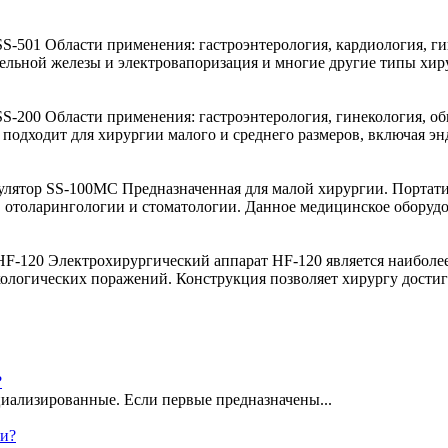
01 Области применения: гастроэнтерология, кардиология, гине
ательной железы и электровапоризация и многие другие типы хир
00 Области применения: гастроэнтерология, гинекология, обща
подходит для хирургии малого и среднего размеров, включая эн
лятор SS-100MC Предназначенная для малой хирургии. Портати
 отоларингологии и стоматологии. Данное медицинское оборудова
-120 Электрохирургический аппарат HF-120 является наиболее
логических поражений. Конструкция позволяет хирургу достигну
?
иализированные. Если первые предназначены...
ки?