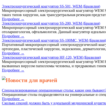
Электрохирургический коагулятор SS-501, WEM (Бразилия)
Микропроцессорный электрохирургический коагулятор WEM SS-5
таких типов хирургии, как трансуретральная резекция предст
Подробнее →
Электрохирургический коагулятор SS-200, WEM (Бразилия)
Микропроцессорный электрохирургический коагулятор WEM SS-2
отоларингология, офтальмология. Данный коагулятор идеально 
Подробнее →
Электрохирургический коагулятор SS-100MC, WEM (Бразилия)
Портативный микропроцессорный электрохирургический коагу
ортопедии, пластической хирургии, эндоскопии, дерматологии,
Подробнее →
Электрохирургический коагулятор HF-120, WEM (Бразилия)
Микропроцессорный электрохирургический коагулятор WEM HF
вызванных вирусом папилломы человека, и предраковых гинеко
Подробнее →
Новости для врачей
Специализированные операционные столы: какие они бывают
Операционные столы подразделяются на универсальные и спец
Подробнее →
Сколько секций должно быть у идеальной медицинской кушет