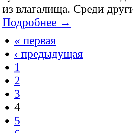
из влагалища. Среди други
Подробнее →
« первая
‹ предыдущая
1
2
3
4
5