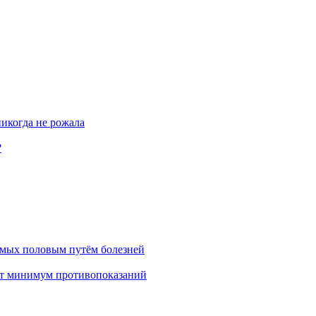
никогда не рожала
?
емых половым путём болезней
т минимум противопоказаний