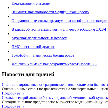
Кокетливые и опасные
Чек-лист: как приобрести медицинское кресло
Операционные столы премиум-класса: обзор производит
В каких областях медицины и для чего необходим ЭХВЧ
Мужская фертильность и возраст
ПМС – есть такой диагноз
Токофобия – паническая боязнь родов
Женский климакс: как сохранить красоту после 50?
Новости для врачей
Специализированные операционные столы: какие они бывают
Операционные столы подразделяются на универсальные и спец
Подробнее →
Сколько секций должно быть у идеальной медицинской кушет
Сегодня на рынке представлено множество медицинских кушет
Подробнее →