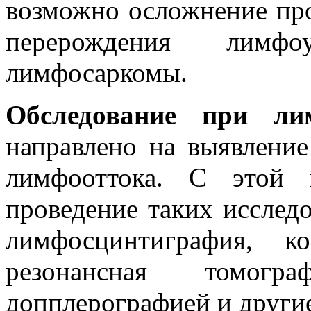
возможно осложнение про
перерождения лимф
лимфосаркомы.
Обследование
при лим
направлено на выявлени
лимфооттока. С этой 
проведение таких исслед
лимфосцинтиграфия, к
резонансная томо
допплерографией и другие