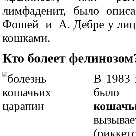
лимфаденит, было опис
Фошей и А. Дебре у лиц,
кошками.
Кто болеет фелинозом
В 1983
было 
кошачь
вызыва
(рикк