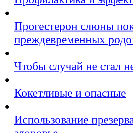
Прогестерон слюны пок
преждевременных родо
Чтобы случай не стал 
Кокетливые и опасные
Использование презерв
здоровье