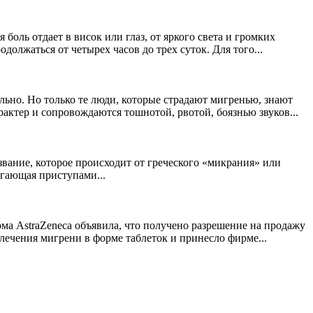
оль отдает в висок или глаз, от яркого света и громких
должаться от четырех часов до трех суток. Для того...
льно. Но только те люди, которые страдают мигренью, знают
ктер и сопровождаются тошнотой, рвотой, боязнью звуков...
вание, которое происходит от греческого «микрания» или
игающая приступами...
рма AstraZeneca объявила, что получено разрешение на продажу
лечения мигрени в форме таблеток и принесло фирме...