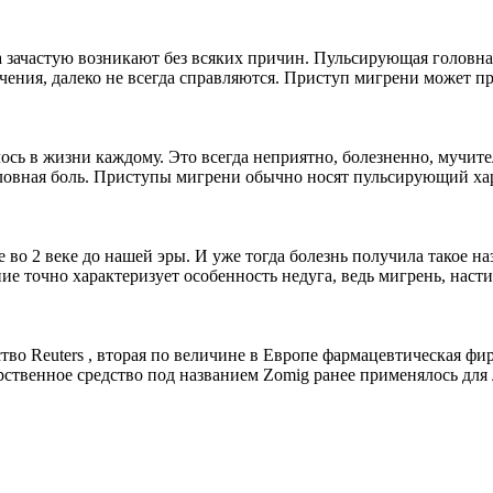
зачастую возникают без всяких причин. Пульсирующая головная б
чения, далеко не всегда справляются. Приступ мигрени может про
сь в жизни каждому. Это всегда неприятно, болезненно, мучите
ловная боль. Приступы мигрени обычно носят пульсирующий хара
 2 веке до нашей эры. И уже тогда болезнь получила такое наз
ие точно характеризует особенность недуга, ведь мигрень, наст
во Reuters , вторая по величине в Европе фармацевтическая фи
ственное средство под названием Zomig ранее применялось для 