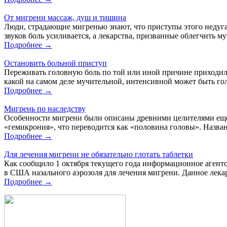
От мигрени массаж, душ и тишина
Люди, страдающие мигренью знают, что приступы этого недуга 
звуков боль усиливается, а лекарства, призванные облегчить му
Подробнее →
Остановить больной приступ
Переживать головную боль по той или иной причине приходило
какой на самом деле мучительной, интенсивной может быть го
Подробнее →
Мигрень по наследству
Особенности мигрени были описаны древними целителями еще во
«гемикрония», что переводится как «половина головы». Назван
Подробнее →
Для лечения мигрени не обязательно глотать таблетки
Как сообщило 1 октября текущего года информационное агентст
в США назального аэрозоля для лечения мигрени. Данное лекар
Подробнее →