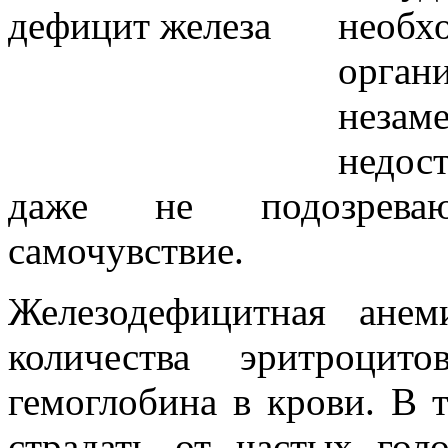
необх
орга
незам
недос
даже не подозреваю
самочувствие.
Железодефицитная ане
количества эритроцит
гемоглобина в крови. В 
страдать от частых гол