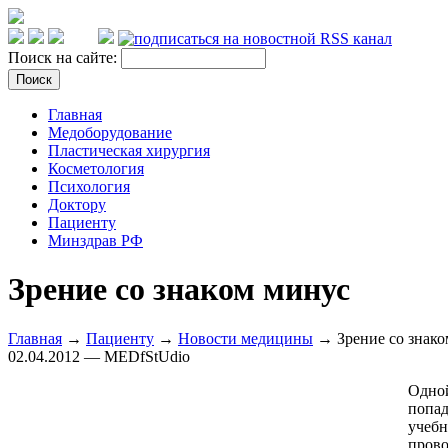
Поиск на сайте:
Главная
Медоборудование
Пластическая хирургия
Косметология
Психология
Доктору
Пациенту
Минздрав РФ
Зрение со знаком минус
Главная
→
Пациенту
→
Новости медицины
→ Зрение со знако
02.04.2012 — MEDfStUdio
Одной
попад
учебн
прово