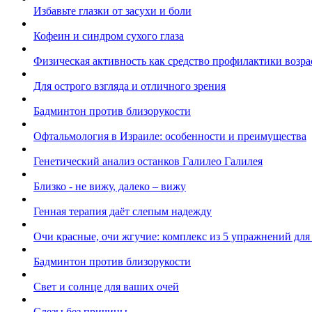
Избавьте глазки от засухи и боли
Кофеин и синдром сухого глаза
Физическая активность как средство профилактики возра
Для острого взгляда и отличного зрения
Бадминтон против близорукости
Офтальмология в Израиле: особенности и преимущества
Генетический анализ останков Галилео Галилея
Близко - не вижу, далеко – вижу
Генная терапия даёт слепым надежду
Очи красные, очи жгучие: комплекс из 5 упражнений для
Бадминтон против близорукости
Свет и солнце для ваших очей
Слезы без причины