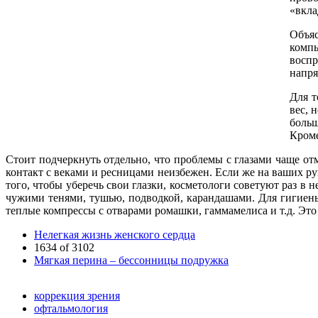
«вкла
Объя
комп
воспр
напря
Для т
вес, 
больш
Кроме
Стоит подчеркнуть отдельно, что проблемы с глазами чаще от
контакт с веками и ресницами неизбежен. Если же на ваших рук
того, чтобы уберечь свои глазки, косметологи советуют раз в
чужими тенями, тушью, подводкой, карандашами. Для гигиен
теплые компрессы с отварами ромашки, гаммамелиса и т.д. Это 
Нелегкая жизнь женского сердца
1634 of 3102
Мягкая перина – бессонницы подружка
коррекция зрения
офтальмология