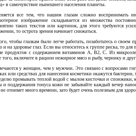
д» в самочувствие нынешнего населения планеты.
сняется все тем, что нашим глазам сложно воспринимать и
ьютерное изображение складывается из множества постоян
иятию таких текстов или картинок, для этого требуются усил
жении, то острота зрения начинает снижаться.
ого, чтобы глазкам было легче работать, позаботьтесь о своем
но и на здоровье глаз. Если вы относитесь к группе риска, то д
е продуктов с содержанием витаминов А, В2, С. Из микроэлем
 того, включите в рацион нежирное мясо и рыбу, чернику и друг
мечаются у женщин, чем у мужчин. Это связано с вопросами гиг
ах или средствах для нанесения косметики окажутся бактерии, т
 неделю промывать теплой водой с мылом кисточки и спонжики, 
ы и поддержания тонуса кожи не забывайте каждый вечер нанос
не отнимет много времени, зато будет очень полезным для здоров