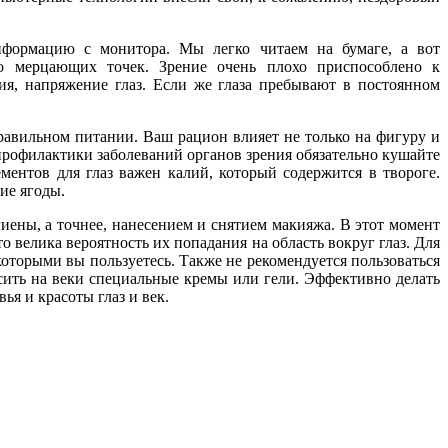
нформацию с монитора. Мы легко читаем на бумаге, а вот
но мерцающих точек. Зрение очень плохо приспособлено к
ия, напряжение глаз. Если же глаза пребывают в постоянном
 правильном питании. Ваш рацион влияет не только на фигуру и
ля профилактики заболеваний органов зрения обязательно кушайте
ентов для глаз важен калий, который содержится в твороге.
ие ягоды.
иены, а точнее, нанесением и снятием макияжа. В этот момент
о велика вероятность их попадания на область вокруг глаз. Для
которыми вы пользуетесь. Также не рекомендуется пользоваться
ить на веки специальные кремы или гели. Эффективно делать
ья и красоты глаз и век.