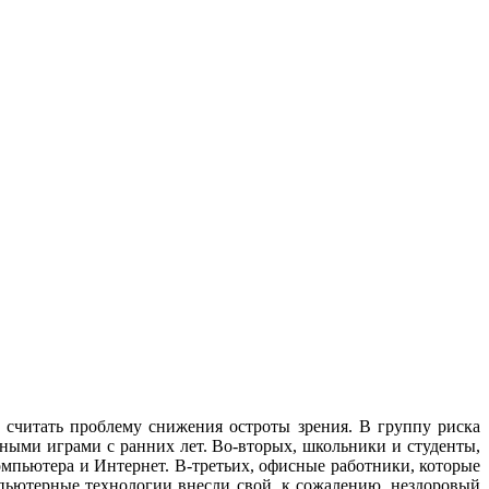
считать проблему снижения остроты зрения. В группу риска
ными играми с ранних лет. Во-вторых, школьники и студенты,
омпьютера и Интернет. В-третьих, офисные работники, которые
мпьютерные технологии внесли свой, к сожалению, нездоровый