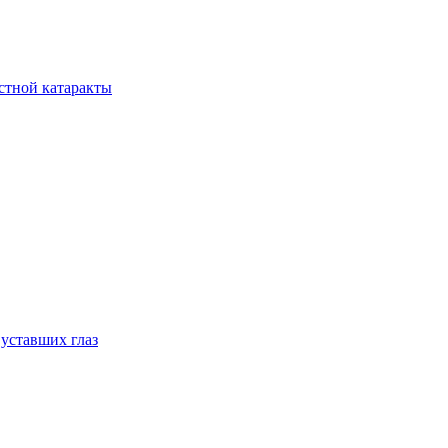
стной катаракты
 уставших глаз