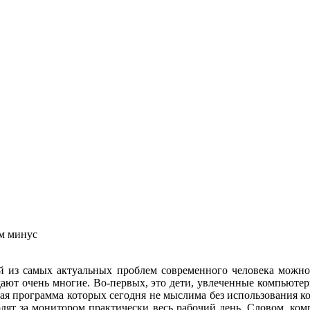
м минус
 из самых актуальных проблем современного человека можно 
ают очень многие. Во-первых, это дети, увлеченные компьютер
ая программа которых сегодня не мыслима без использования к
дят за монитором практически весь рабочий день. Словом, ко