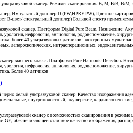
ьтразвуковой сканер. Режимы сканирования: В, М, В/В, В/М, 3
анер, Импульсный допплер D (PW,HPRF PW), Цветное картирова
 цвет В-цвет/ спектральный допплер) Большой спектр применяем
вуковой сканер. Платформа Digital Pure Beam. Назначение: Аку
, урология, нефрология, ангиология, родовспоможение, хирурги
тика. Более 40 ультразвуковых датчиков: электронных мультича
овых, лапароскопических, интраоперационных, эндокавитальных
анер высшего класса. Платформа Pure Harmonic Detection. Назн
, урология, нефрология, ангиология, родовспоможение, хирурги
ика. Более 40 датчиков
)
черно-белый ультразвуковой сканер. Качество изображения аде
абдоменальные, внутриполостный, акушерские, кардиологически
ультразвуковой сканер с возможностью сканирования в режиме 
ии GE, обеспечивающей отличное качество изображения, расши