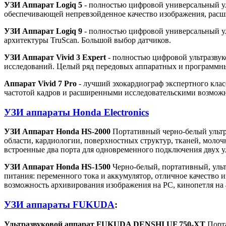
УЗИ Аппарат Logiq 5
- полностью цифровой универсальный ул
обеспечивающей непревзойденное качество изображения, рас
УЗИ Аппарат Logiq 9
- полностью цифровой универсальный уль
архитектуры TruScan. Большой выбор датчиков.
УЗИ Аппарат Vivid 3 Expert
- полностью цифровой ультразвук
исследований. Целый ряд передовых аппаратных и программны
Аппарат Vivid 7 Pro
- лучший эхокардиограф экспертного кла
частотой кадров и расширенными исследовательскими возможно
УЗИ аппараты Honda Electronics
УЗИ Аппарат Honda HS-2000
Портативный черно-белый ультра
области, кардиологии, поверхностных структур, тканей, моло
встроенные два порта для одновременного подключения двух у
УЗИ Аппарат Honda HS-1500
Черно-белый, портативный, ульт
питания: переменного тока и аккумулятор, отличное качество и
возможность архивирования изображения на PC, кинопетля на 
УЗИ аппараты FUKUDA
:
Ультразвуковой аппарат FUKUDA DENSHI UF 750-XT
Порта