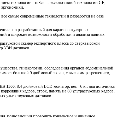
анием технологии TruScan - эксклюзивной технологии GE,
 эргономики.
 все самые современные технологии и разработки на базе
пециально разработанный для кардиоваскулярных
ний и широкие возможности обработки и анализа данных.
азвуковой сканер экспертного класса со сверхвысокой
тр УЗИ датчиков.
кушерства, гинекологии, обследования органов абдоминальной
00 имеет большой 9 дюймовый экран, с высоким разрешением,
HS-1500
: 8,4-дюймовый LCD монитор, вес - 6 кг, два источника
орреляция кадров, строк, память на 60 ультразвуковых кадров,
ых ультразвуковых датчиков.
ния, позволяющий проводить конвексное и линейное