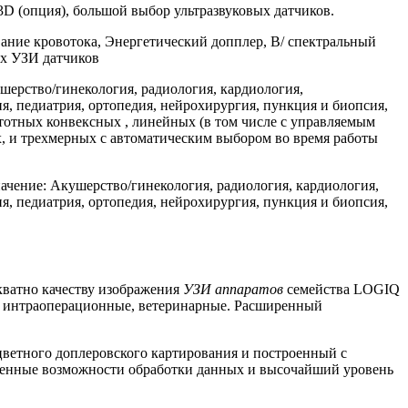
D (опция), большой выбор ультразвуковых датчиков.
ние кровотока, Энергетический допплер, B/ спектральный
ых УЗИ датчиков
шерство/гинекология, радиология, кардиология,
я, педиатрия, ортопедия, нейрохирургия, пункция и биопсия,
стотных конвексных , линейных (в том числе с управляемым
, и трехмерных с автоматическим выбором во время работы
ачение: Акушерство/гинекология, радиология, кардиология,
я, педиатрия, ортопедия, нейрохирургия, пункция и биопсия,
кватно качеству изображения
УЗИ аппаратов
семейства LOGIQ
е, интраоперационные, ветеринарные. Расширенный
цветного доплеровского картирования и построенный с
ренные возможности обработки данных и высочайший уровень