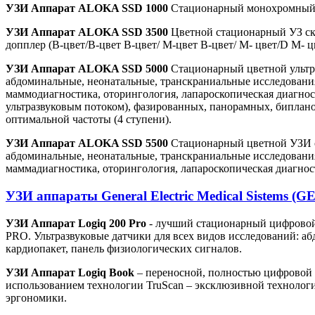
УЗИ Аппарат ALOKA SSD 1000
Стационарный монохромный ул
УЗИ Аппарат ALOKA SSD 3500
Цветной стационарный УЗ ск
допплер (В-цвет/В-цвет В-цвет/ М-цвет В-цвет/ М- цвет/D М-
УЗИ Аппарат ALOKA SSD 5000
Стационарный цветной ультраз
абдоминальные, неонатальные, транскраниальные исследования
маммодиагностика, оторингология, лапароскопическая диагнос
ультразвуковым потоком), фазированных, панорамных, биплан
оптимальной частоты (4 ступени).
УЗИ Аппарат ALOKA SSD 5500
Стационарный цветной УЗИ ск
абдоминальные, неонатальные, транскраниальные исследования
маммадиагностика, оторингология, лапароскопическая диагност
УЗИ аппараты General Electric Medical Sistems (GE
УЗИ Аппарат Logiq 200 Pro
- лучший стационарный цифровой 
PRO. Ультразвуковые датчики для всех видов исследований: 
кардиопакет, панель физиологических сигналов.
УЗИ Аппарат Logiq Book
– переносной, полностью цифровой 
использованием технологии TruScan – эксклюзивной технолог
эргономики.