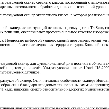
ьтразвуковой сканер среднего класса, построенный с использов
ширенные возможности обработки данных и высочайший уровень
тразвуковой сканер экспертного класса, в которой реализованы
овой сканер, использующий основные преимущества TruScan, с
х решений, обеспечивают профессиональное качество изображе
сса. Полностью цифровой универсальный программируемый ультр
стями в области исследования сердца и сосудов. Большой спек
звуковой сканер для функциональной диагностики в области а
чной и щитовидной желёз. Ультразвуковой аппарат Honda HS-20
льтразвуковых датчиков.
развуковой сканер. Отличительные особенности сканера
Honda 
зображения благодаря передовым технологиям гамма-коррекция; к
41 кадр, широкий спектр относительно недорогих мультичастотн
тивный диагностический ультразвуковой сканер нового поколе