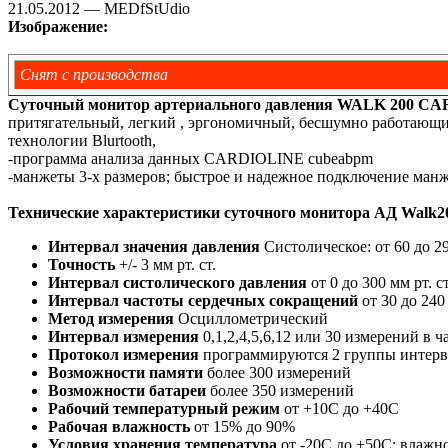
21.05.2012 — MEDfStUdio
Изображение:
Снят с производства
Cуточный монитор артериального давления WALK 200 C
притягательный, легкий , эргономичный, бесшумно работающи
технологии Blurtooth,
-программа анализа данных CARDIOLINE cubeabpm
-манжеты 3-х размеров; быстрое и надежное подключение ман
Технические характеристики суточного монитора АД Walk200
Интервал значения давления
Систолическое: от 60 до 29
Точность
+/- 3 мм рт. ст.
Интервал систолического давления
от 0 до 300 мм рт. ст
Интервал частоты сердечных сокращений
от 30 до 240
Метод измерения
Осциллометрический
Интервал измерения
0,1,2,4,5,6,12 или 30 измерений в ч
Протокол измерения
программируются 2 группы интерв
Возможности памяти
более 300 измерений
Возможности батареи
более 350 измерений
Рабочий температурный режим
от +10С до +40С
Рабочая влажность
от 15% до 90%
Условия хранения температура
от -20С до +50С; влажн