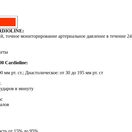
ARDIOLINE:
й, точное мониторирование артериальное давление в течение 24
жеты
 Cardioline:
0 мм рт. ст.; Диастолическое: от 30 до 195 мм рт. ст
.
 ударов в минуту
ас
алов
ость от 15% до 95%