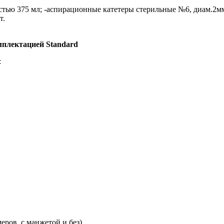
ью 375 мл; -аспирационные катетеры cтерильные №6, диам.2мм
т.
плектацией Standard
:
еров, с манжетой и без)