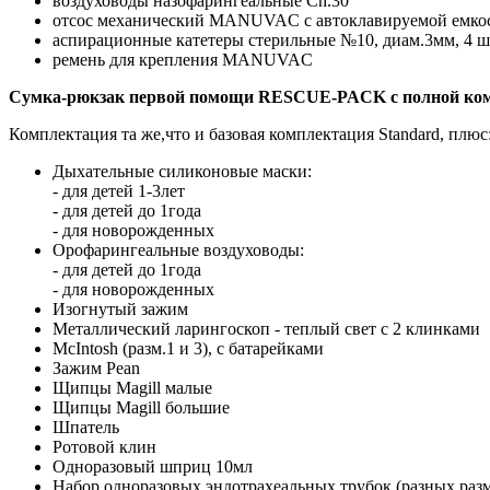
воздуховоды назофарингеальные Ch.30
отсос механический MANUVAC с автоклавируемой емкост
аспирационные катетеры cтерильные №10, диам.3мм, 4 ш
ремень для крепления MANUVAC
Сумка-рюкзак первой помощи RESCUE-PACK с полной ком
Комплектация та же,что и базовая комплектация Standard, плюс
Дыхательные силиконовые маски:
- для детей 1-3лет
- для детей до 1года
- для новорожденных
Орофарингеальные воздуховоды:
- для детей до 1года
- для новорожденных
Изогнутый зажим
Металлический ларингоскоп - теплый свет с 2 клинками
McIntosh (разм.1 и 3), с батарейками
Зажим Pean
Щипцы Magill малые
Щипцы Magill большие
Шпатель
Ротовой клин
Одноразовый шприц 10мл
Набор одноразовых эндотрахеальных трубок (разных разм