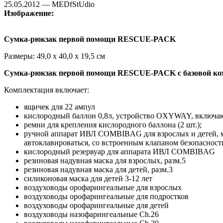
25.05.2012 — MEDfStUdio
Изображение:
Сумка-рюкзак первой помощи RESCUE-PACK
Размеры: 49,0 х 40,0 х 19,5 см
Сумка-рюкзак первой помощи RESCUE-PACK с базовой ком
Комплектация включает:
ящичек для 22 ампул
кислородный баллон 0,8л, устройство OXYWAY, включающ
ремни для крепления кислородного баллона (2 шт.);
ручной аппарат ИВЛ COMBIBAG для взрослых и детей, 
автоклавироваться, со встроенным клапаном безопасност
кислородный резервуар для аппарата ИВЛ COMBIBAG
резиновая надувная маска для взрослых, разм.5
резиновая надувная маска для детей, разм.3
силиконовая маска для детей 3-12 лет
воздуховоды орофарингеальные для взрослых
воздуховоды орофарингеальные для подростков
воздуховоды орофарингеальные для детей
воздуховоды назофарингеальные Ch.26