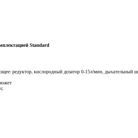
плектацией Standard
ее: редуктор, кислородный дозатор 0-15л/мин, дыхательный шл
может
и;