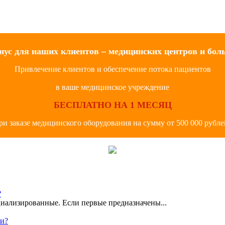
нус для наших клиентов – медицинских центров и бол
Привлечение клиентов и обеспечение потока пациентов
в ваше медицинское учреждение
БЕСПЛАТНО НА 1 МЕСЯЦ
ри заказе медицинского оборудования на сумму от 500 000 рубле
?
иализированные. Если первые предназначены...
ки?