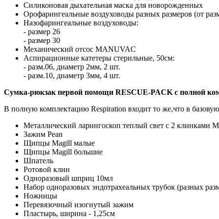
Силиконовая дыхательная маска для новорожденных
Орофарингеальные воздуховоды разных размеров (от раз
Назофарингеальные воздуховоды:
- размер 26
- размер 30
Механический отсос MANUVAC
Аспирационные катетеры стерильные, 50см:
- разм.06, диаметр 2мм, 2 шт.
- разм.10, диаметр 3мм, 4 шт.
Сумка-рюкзак первой помощи RESCUE-PACK с полной комп
В полную комплектацию Respiration входит то же,что в базовую
Металлический ларингоскоп теплый свет с 2 клинками McI
Зажим Pean
Щипцы Magill малые
Щипцы Magill большие
Шпатель
Ротовой клин
Одноразовый шприц 10мл
Набор одноразовых эндотрахеальных трубок (разных разм
Ножницы
Перевязочный изогнутый зажим
Пластырь, ширина - 1,25см