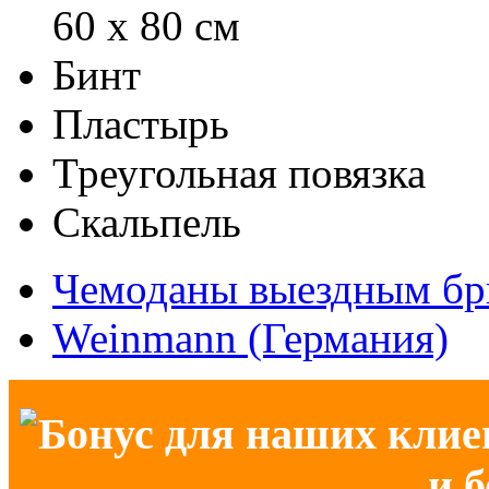
60 х 80 см
Бинт
Пластырь
Треугольная повязка
Скальпель
Чемоданы выездным бр
Weinmann (Германия)
Бонус для наших клие
и 