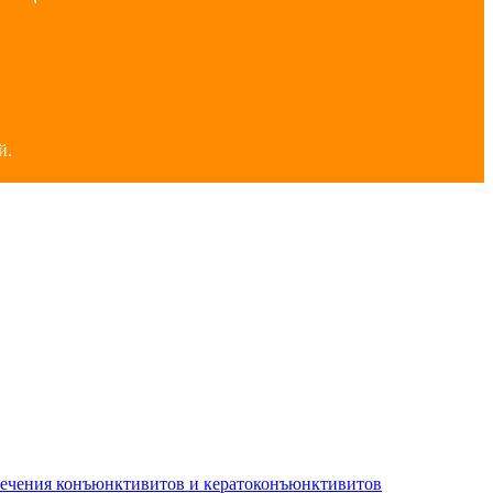
й.
лечения конъюнктивитов и кератоконъюнктивитов