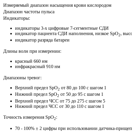
Измеряемый диапазон насыщения крови кислородом
Диапазон частоты пульса
Индикаторы:
индикаторы 3-х цифровые 7-сегментные СДИ
индикатор пациента СДИ наполнения, низкое SpO
, выс
2
индикатор разряда батареи
Длины волн при измерении:
красный 660 нм
инфракрасный 910 нм
Диапазоны тревог:
Верхний предел SpO
от 80 до 100 с шагом 1
2
Нижний предел SpO
от 50 до 95 с шагом 1
2
Верхний предел ЧСС от 75 до 275 с шагом 5
Нижний предел ЧСС от 30 до 110 с шагом 1
Точность измерения SpO
:
2
70 - 100% ± 2 цифры при использовании датчика-прищеп