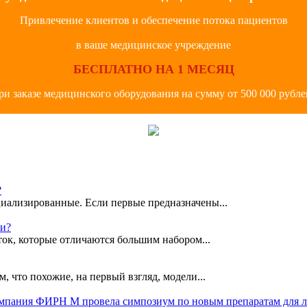
Привлечение клиентов и обеспечение потока пациентов
в ваше медицинское учреждение
БЕСПЛАТНО НА 1 МЕСЯЦ
ри заказе медицинского оборудования на сумму от 500 000 рубле
?
иализированные. Если первые предназначены...
ки?
ок, которые отличаются большим набором...
, что похожие, на первый взгляд, модели...
омпания ФИРН М провела симпозиум по новым препаратам для 