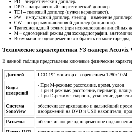
PD – энергетический допплер.
DPD – направленный энергетический допплер.
TDI – тканевый допплер (нужен кардиопакет).
PW – импульсный допплер, steering – изменение допплер
CW – непрерывно-волновой допплер (опционно).
Трапециевидный режим (при использовании линейных да
M – одномерный режим для эхокардиографии, анатомичес
Возможность одновременно отобразить на мониторе два, 
Технические характеристики УЗ сканера Accuvix 
В данной таблице представлены ключевые физические характер
Дисплей
LCD 19" монитор с разрешением 1280x1024
- При M-режиме: расстояние, время, уклон.
Виды
- При В-режиме: расстояние, периметр, площад
измерений
- При D-режиме: скорость, ускорение, давлени
Система
обеспечивает архивацию и дальнейший просм
SonoView
изображений на DVD и USB накопители, пров
Разъемы
обеспечивающие одновременное подключение 
Порты USB
могут использоваться для подключения внеш