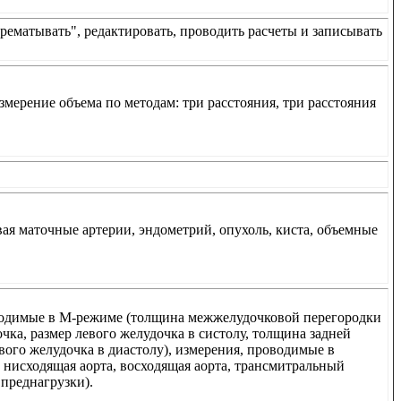
ематывать", редактировать, проводить расчеты и записывать
мерение объема по методам: три расстояния, три расстояния
вая маточные артерии, эндометрий, опухоль, киста, объемные
оводимые в М-режиме (толщина межжелудочковой перегородки
чка, размер левого желудочка в систолу, толщина задней
вого желудочка в диастолу), измерения, проводимые в
 нисходящая аорта, восходящая аорта, трансмитральный
преднагрузки).