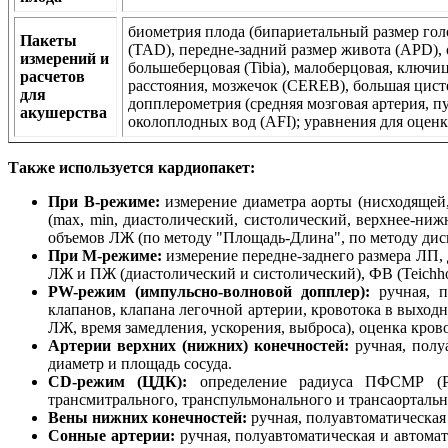
биометрия плода (бипариетальный размер гол
Пакеты
(TAD), передне-задний размер живота (APD), ок
измерений и
большеберцовая (Tibia), малоберцовая, ключи
расчетов
расстояния, мозжечок (CEREB), большая цистер
для
допплерометрия (средняя мозговая артерия, п
акушерства
околоплодных вод (AFI); уравнения для оценк
Также используется кардиопакет:
При B-режиме:
измерение диаметра аорты (нисходящей,
(max, min, диастолический, систолический, верхнее-ни
объемов ЛЖ (по методу "Площадь-Длина", по методу диск
При М-режиме:
измерение передне-заднего размера ЛП,
ЛЖ и ПЖ (диастолический и систолический), ФВ (Teichho
PW-режим (импульсно-волновой допплер):
ручная, п
клапанов, клапана легочной артерии, кровотока в выход
ЛЖ, время замедления, ускорения, выброса), оценка кров
Артерии верхних (нижних) конечностей:
ручная, полу
диаметр и площадь сосуда.
CD-режим (ЦДК):
определение радиуса ПФСМР (PI
трансмитрального, транспульмонального и трансаортальн
Вены нижних конечностей:
ручная, полуавтоматическая 
Сонные артерии:
ручная, полуавтоматическая и автома