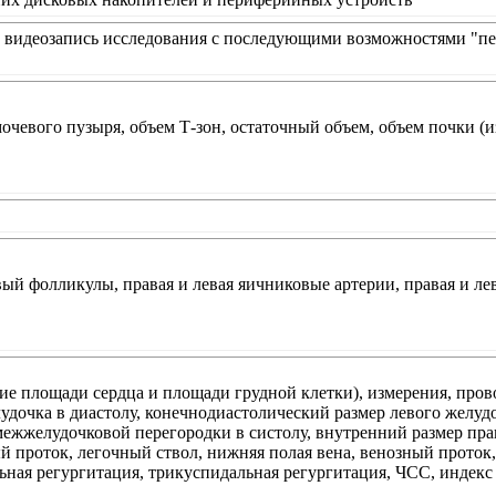
видеозапись исследования с последующими возможностями "пер
чевого пузыря, объем Т-зон, остаточный объем, объем почки (из
ый фолликулы, правая и левая яичниковые артерии, правая и ле
ие площади сердца и площади грудной клетки), измерения, пр
лудочка в диастолу, конечнодиастолический размер левого желудо
межжелудочковой перегородки в систолу, внутренний размер пра
 проток, легочный ствол, нижняя полая вена, венозный проток,
ьная регургитация, трикуспидальная регургитация, ЧСС, индекс 