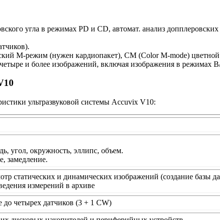
овского угла в режимах PD и CD, автомат. анализ допплеровских
тчиков).
кий М-режим (нужен кардиопакет), СМ (Color M-mode) цветной
четыре и более изображений, включая изображения в режимах B
V10
истики ультразвуковой системы Accuvix V10:
ь, угол, окружность, эллипс, объем.
е, замедление.
отр статических и динамических изображений (создание базы д
едения измерений в архиве
до четырех датчиков (3 + 1 CW)
них дисковых накопителей и периферийных устройств