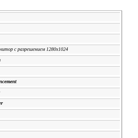
итор с разрешением 1280x1024
в
ncement
g
er