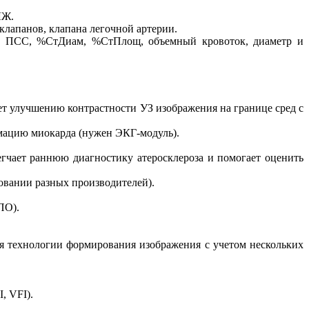
ЛЖ.
клапанов, клапана легочной артерии.
ДС, ПСС, %СтДиам, %СтПлощ, объемный кровоток, диаметр и
т улучшению контрастности УЗ изображения на границе сред с
мацию миокарда (нужен ЭКГ-модуль).
легчает раннюю диагностику атеросклероза и помогает оценить
овании разных производителей).
ПО).
ря технологии формирования изображения с учетом нескольких
, VFI).