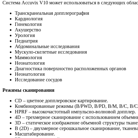
Система Accuvix V10 может использоваться в следующих облас
Транскранеальная допплерография
Кардиология
Гинекология
Акушерство
Урология
Педиатрия
Абдоминальные исследования
Мускуло-скелетные исследования
Маммология
Неонатология
Диагностика поверхностно расположенных органов
Неонатология
Исследование сосудов
Режимы сканирования
CD – цветное допплеровское картирование.
Комбинированные режимы (B/PWD, B/PD, B/M, B/C, B/
HPRF – высокочастотный импульсно-волновой допплер.
4D – трехмерное сканирование с использованием объемны
3D – статическое изображение объемной структуры ткане
B (2D) – двухмерное серошкальное сканирование, тканев
Масштабирование.