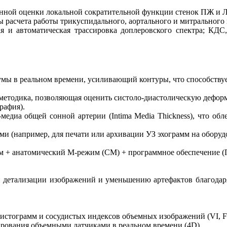
нной оценки локальной сократительной функции стенок ПЖ и 
расчета работы трикуспидального, аортального и митрального 
ая и автоматическая трассировка доплеровского спектра; К
ы в реальном времени, усиливающий контуры, что способствуе
методика, позволяющая оценить систоло-диастолическую дефор
рафия).
медиа общей сонной артерии (Intima Media Thickness), что об
и (например, для печати или архивации УЗ эхограмм на оборуд
м + анатомический М-режим (CM) + программное обеспечение (
ий детализации изображений и уменьшению артефактов благода
стограмм и сосудистых индексов объемных изображений (VI, FI
ирования объемными датчиками в реальном времени (4D).