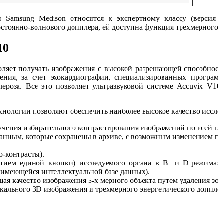
 Samsung Medison относится к экспертному классу (верси
постоянно-волнового допплера, ей доступна функция трехмерног
10
оляет получать изображения с высокой разрешающей способнос
ния, за счет эхокардиографии, специализированных програ
лероза. Все это позволяет ультразвуковой системе Accuvix 
нологии позволяют обеспечить наиболее высокое качество иссле
лучения избирательного контрастирования изображений по всей 
анным, которые сохранены в архиве, с возможным изменением 
о-контрасты).
атием единой кнопки) исследуемого органа в B- и D-режимах
 имеющейся интеллектуальной базе данных).
ая качество изображения 3-х мерного объекта путем удаления зо
кального 3D изображения и трехмерного энергетического доппл