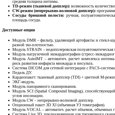
средняя толщина интимы.
TD-режим (тканевой допплер):
возможность количестве
CW-режим (непрерывно-волновой допплер):
программы 
Сосуды брюшной полости:
ручная, полуавтоматическ
площадь сосуда.
Доступные опции
Модуль DMR – фильтр, удаляющий артефакты и спекл-шум
разной эхо-плотностью.
Модуль STRAIN – недопплеровская полуавтоматическая 
Модуль нагрузочной эхокардиографии (стресс-эхокардиог
Модуль AutoIMT – автоматич. расчет комплекса интима-
риск развития инфаркта миокарда и инсульта.
Система DICOM для сетевой интеграции с PACS-системам
Педаль ДУ.
Кардиопакет: тканевый допплер (TDI) + цветной М-режи
ЭКГ-модуль.
Модуль панорамного сканирования.
Модуль SCI (Spatial Compound Imaging), способствующ
углов инсонации.
Модуль CW – непрерывно-волновой допплер.
Опционный пакет 3D XI (объемная УЗ томография).
Модуль VOCAL – автоматич. расчет объемов, объемных ги
Система Live 3D, предназначенная для трехмерного скан