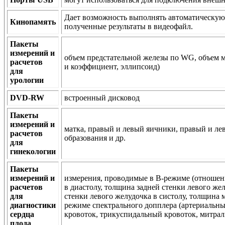
Дает возможность выполнять автоматическую 
Кинопамять
полученные результаты в видеофайл.
Пакеты
измерений и
объем предстательной железы по WG, объем мо
расчетов
и коэффициент, эллипсоид)
для
урологии
DVD-RW
встроенный дисковод
Пакеты
измерений и
матка, правый и левый яичники, правый и лев
расчетов
образования и др.
для
гинекологии
Пакеты
измерений и
измерения, проводимые в В-режиме (отношен
расчетов
в диастолу, толщина задней стенки левого же
для
стенки левого желудочка в систолу, толщина 
диагностики
режиме спектрального допплера (артериальный
сердца
кровоток, трикуспидальный кровоток, митрал
плода