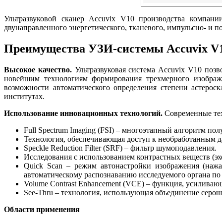
Ультразвуковой сканер
Accuvix V10 производства компании
двунаправленного энергетического, тканевого, импульсно- и 
Преимущества УЗИ-системы Accuvix V
Высокое качество.
Ультразвуковая система Accuvix V10 позв
новейшим технологиям формирования трехмерного изображе
возможности автоматического определения степени астероск
институтах.
Использование инновационных технологий.
Современные тех
Full Spectrum Imaging (FSI) – многоэтапный алгоритм по
Технология, обеспечивающая доступ к необработанным д
Speckle Reduction Filter (SRF) – фильтр шумоподавления.
Исследования с использованием контрастных веществ (эх
Quick Scan – режим автонастройки изображения (наж
автоматическому распознаванию исследуемого органа по
Volume Contrast Enhancement (VCE) – функция, усиливающ
See-Thru – технология, использующая объединение серош
Области применения