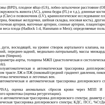
овы (BPD), плодное яйцо (GS), лобно-затылочное расстояние (O
ружность живота (AC), длина бедра (FL) и т.д.), длинные кости п
ца (Clav) и позвоночник (LV), краниологическое исследование 
на, боковые желудочки, шейная складка, носовая кость), другие п
упочная артерия, маточные артерии, сонные артерии, плацентарн
и веса плода (Hadlock 1-4, Hansmann и Merz); определяемые пол
 дуги, восходящей, на уровне створок аортального клапана, н
жний, переднее-задний, медиально-латеральный), массы миока
ов (Simpson).
 диаметра аорты, толщины МЖП (диастолическая и систолическа
lz).
олуавтоматическая и автоматическая трассировка допплеровс
ном тракте ЛЖ и ПЖ (пиковый/средний градиент давления, пиков
отока печеночных и легочных вен.
автоматическая и автоматическая трассировка доплеровского
SA), оценка аномальных сбросов крови через МПП И МЖ
ого кровотока (оценка регургитации).
и автоматическая трассировка доплеровского спектра; диаметр со
тическая трассировка доплеровского спектра; КДС, ПСС, %СтД