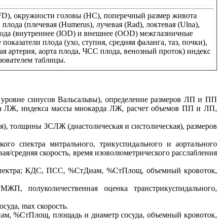
FD), окружности головы (НC), поперечный размер живота
лода (плечевая (Humerus), лучевая (Rad), локтевая (Ulna),
плода (внутреннее (IOD) и внешнее (OOD) межглазничные
оказатели плода (ухо, ступня, средняя фаланга, таз, почки),
ая артерия, аорта плода, ЧСС плода, венозный проток) индекс
ьзователем таблицы.
а уровне синусов Вальсальвы), определение размеров ЛП и ПП
рда ЛЖ, индекса массы миокарда ЛЖ, расчет объемов ПП и ЛП,
я), толщины ЗСЛЖ (диастолическая и систолическая), размеров
кого спектра митрального, трикуспидального и аортального
ая/средняя скорость, время изоволюметрического расслабления
 спектра; КДС, ПСС, %СтДиам, %СтПлощ, объемный кровоток,
П, полуколичественная оценка транстрикуспидального,
суда, max скорость.
иам, %СтПлощ, площадь и диаметр сосуда, объемный кровоток,