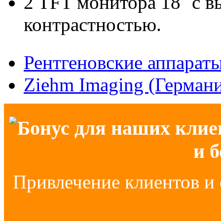
2 TFT монитора 18˝ с в
контрастностью.
Рентгеновские аппарат
Ziehm Imaging (Герман
Бонус для наших клие
и 
Привлечение клиентов и 