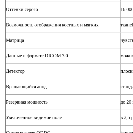
Оттенки серого
16 00
Возможность отображения костных и мягких
ткане
Матрица
чувст
Данные в формате DICOM 3.0
можно
Детектор
плоск
Вращающийся анод
станд
Резервная мощность
до 20
Увеличенное видимое поле
в 2,5
Система ячеек ODDC
фикси