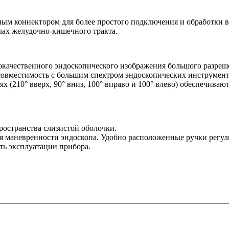
ым коннектором для более простого подключения и обработки в
лах желудочно-кишечного тракта.
окачественного эндоскопического изображения большого разреше
совместимость с большим спектром эндоскопических инструмен
х (210° вверх, 90° вниз, 100° вправо и 100° влево) обеспечив
ространства слизистой оболочки.
 маневренности эндоскопа. Удобно расположенные ручки регули
ь эксплуатации прибора.