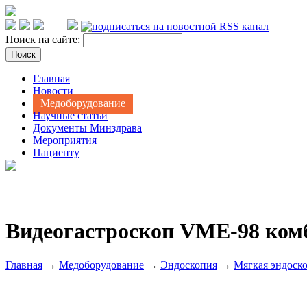
Поиск на сайте:
Главная
Новости
Медоборудование
Научные статьи
Документы Минздрава
Мероприятия
Пациенту
Видеогастроскоп VME-98 ком
Главная
→
Медоборудование
→
Эндоскопия
→
Мягкая эндоск