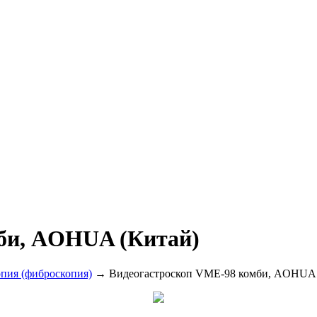
би, AOHUA (Китай)
опия (фиброскопия)
→ Видеогастроскоп VME-98 комби, AOHUA 