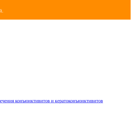
й.
лечения конъюнктивитов и кератоконъюнктивитов