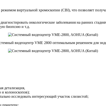
режимом виртуальной хромоскопии (CBI), что позволяет получа
диагностировать онкологические заболевания на ранних стадиях
ную биопсию и т.д.
системный видеоцентр VME 2800 оптимальным решением для эн
ая детализация,
 и колоноскопов);
детально исследовать интересующий участок слизистой;
и принтеру;