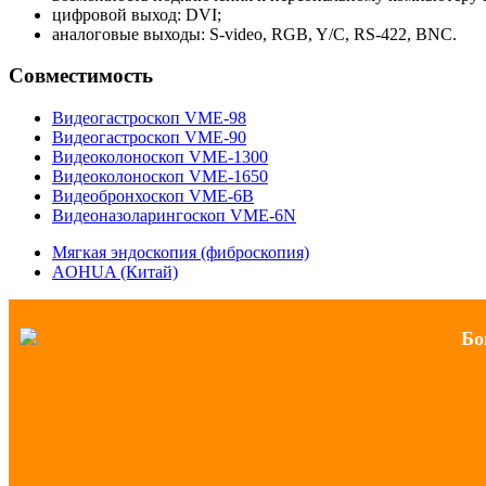
цифровой выход: DVI;
аналоговые выходы: S-video, RGB, Y/C, RS-422, BNC.
Совместимость
Видеогастроскоп VME-98
Видеогастроскоп VME-90
Видеоколоноскоп VME-1300
Видеоколоноскоп VME-1650
Видеобронхоскоп VME-6B
Видеоназоларингоскоп VME-6N
Мягкая эндоскопия (фиброскопия)
AOHUA (Китай)
Бо