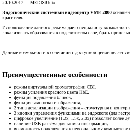
20.10.2017 — MEDfStUdio
Эндоскопический системный видеоцентр VME 2800
оснащен 
красителя.
Использование данного режима дает специалисту возможность 
локализовать образования в подслизистом слое, брать прицель
Данные возможности в сочетании с доступной ценой делает 
Преимущественные особенности
режим виртуальной хроматографии CBI,
режим усиления красного цвета HbE,
функция подавления бликов,
функция заморозки изображения,
2 типа детализации изображения – структурная и контурн
3 кнопки управления функциями на эндоскопе (для гастро
цифровое увеличение (1.2х, 1.5х, 2,0х) позволяет более 
наличие USB разъёма для записи информации;
возможность подключения к персональному компьютеру 