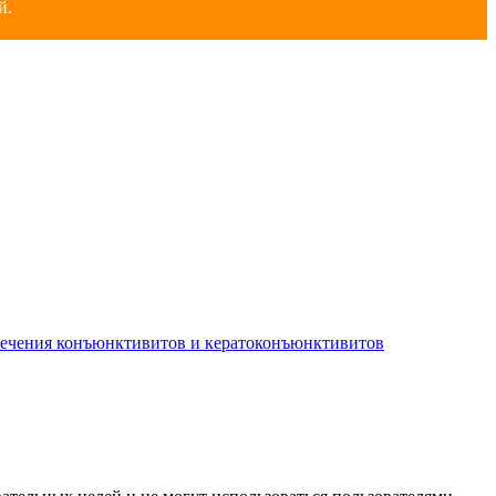
й.
лечения конъюнктивитов и кератоконъюнктивитов