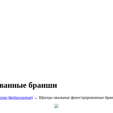
ванные бранши
опия (фиброскопия)
→ Щипцы овальные фенестрированные бра