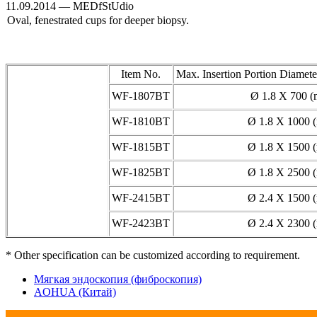
11.09.2014 — MEDfStUdio
Oval, fenestrated cups for deeper biopsy.
Item No.
Max. Insertion Portion Diamet
WF-1807BT
Ø 1.8 X 700 
WF-1810BT
Ø 1.8 X 1000 
WF-1815BT
Ø 1.8 X 1500 
WF-1825BT
Ø 1.8 X 2500 
WF-2415BT
Ø 2.4 X 1500 
WF-2423BT
Ø 2.4 X 2300 
* Other specification can be customized according to requirement.
Мягкая эндоскопия (фиброскопия)
AOHUA (Китай)