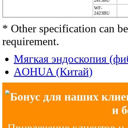
2415BU
WF-
2423BU
* Other specification can b
requirement.
Мягкая эндоскопия (фи
AOHUA (Китай)
Бонус для наших клие
и 
Привлечение клиентов и 