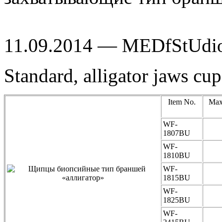
11.09.2014 — MEDfStUdi
Standard, alligator jaws cup
Item No.
Max.
WF-
1807BU
WF-
1810BU
WF-
1815BU
WF-
1825BU
WF-