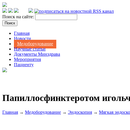
Поиск на сайте:
Главная
Новости
Медоборудование
Научные статьи
Документы Минздрава
Мероприятия
Пациенту
Папиллосфинктеротом игольч
Главная
→
Медоборудование
→
Эндоскопия
→
Мягкая эндоск