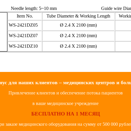
Needle length: 5~10 mm
Guide wire Diam
Item No.
Tube Diameter & Working Length
Worki
WS-2421DZ05
Ø 2.4 X 2100 (mm)
WS-2421DZ07
Ø 2.4 X 2100 (mm)
WS-2421DZ10
Ø 2.4 X 2100 (mm)
нус для наших клиентов – медицинских центров и бол
Привлечение клиентов и обеспечение потока пациентов
в ваше медицинское учреждение
БЕСПЛАТНО НА 1 МЕСЯЦ
ри заказе медицинского оборудования на сумму от 500 000 рубле