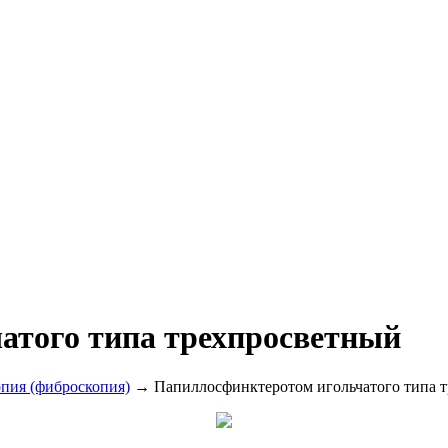
атого типа трехпросветный
опия (фиброскопия)
→ Папиллосфинктеротом игольчатого типа 