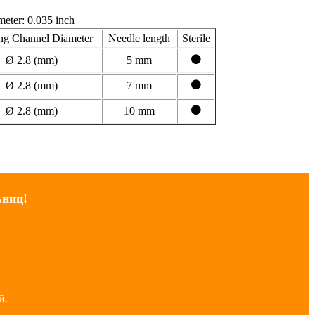
eter: 0.035 inch
ng Channel Diameter
Needle length
Sterile
⚫
Ø 2.8 (mm)
5 mm
⚫
Ø 2.8 (mm)
7 mm
⚫
Ø 2.8 (mm)
10 mm
ьниц!
й.