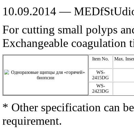
10.09.2014 — MEDfStUdi
For cutting small polyps an
Exchangeable coagulation t
Item No.
Max. Inse
WS-
2415DG
WS-
2423DG
* Other specification can b
requirement.