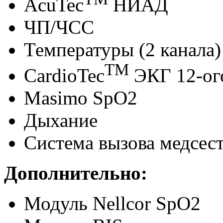
AcuTec
НИАД
ЧП/ЧСС
Температуры (2 канала)
TM
CardioTec
ЭКГ 12-ог
Masimo SpO2
Дыхание
Система вызова медсест
Дополнительно:
Модуль Nellcor SpO2