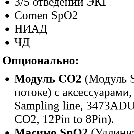
3/5 отведений ЭКГ
Comen SpO2
НИАД
ЧД
Опционально:
Модуль
CO2
(Модуль S
потоке) с аксессуарами, 
Sampling line, 3473ADU
CO2, 12Pin to 8Pin).
Масимо
SpO2
(Удлини