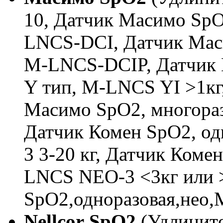
10, Датчик Масимо SpO
LNCS-DCI, Датчик Маси
M-LNCS-DCIP, Датчик 
Y тип, M-LNCS YI >1кг
Масимо SpO2, многораз
Датчик Комен SpO2, од
3 3-20 кг, Датчик Коме
LNCS NEO-3 <3кг или >
SpO2,одноразовая,нео,
Nellcor SpO2
(Удлините