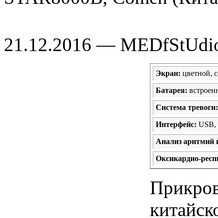
21.12.2016 — MEDfStUdi
Экран:
цветной, с
Батарея:
встроенн
Система тревоги:
Интерфейс:
USB, 
Анализ аритмий и
Оксикардио-рес
Прикров
китайск