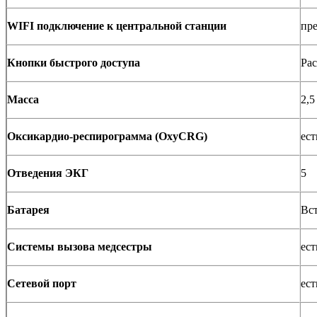
WIFI подключение к центральной станции
пр
Кнопки быстрого доступа
Ра
Масса
2,5
Оксикардио-респирограмма (OxyCRG)
ест
Отведения ЭКГ
5
Батарея
Вст
Системы вызова медсестры
ест
Сетевой порт
ест