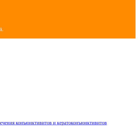
й.
лечения конъюнктивитов и кератоконъюнктивитов