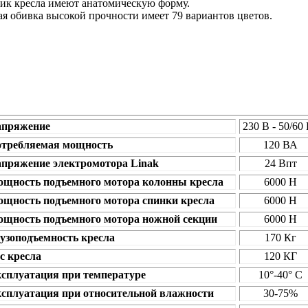
ник кресла имеют анатомическую форму.
я обивка высокой прочности имеет 79 вариантов цветов.
апряжение
230 В - 50/60
требляемая мощность
120 ВА
пряжение электромотора Linak
24 Впт
щность подъемного мотора колонны кресла
6000 Н
щность подъемного мотора спинки кресла
6000 Н
щность подъемного мотора ножной секции
6000 Н
узоподъемность кресла
170 Кг
с кресла
120 КГ
сплуатация при температуре
10°-40° С
сплуатация при относительной влажности
30-75%