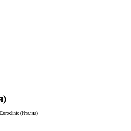
я)
uroclinic (Италия)