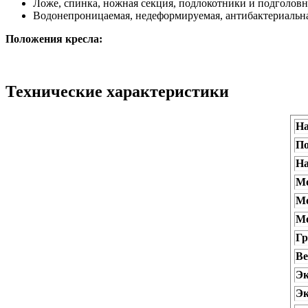
Ложе, спинка, ножная секция, подлокотники и подголов
Водонепроницаемая, недеформируемая, антибактериальна
Положения кресла:
Технические характеристики
Н
По
На
Мо
Мо
Мо
Гр
Ве
Эк
Эк