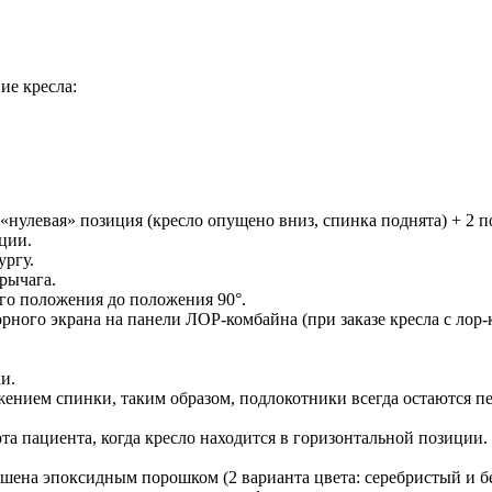
ие кресла:
«нулевая» позиция (кресло опущено вниз, спинка поднята) + 2 
ции.
ургу.
рычага.
го положения до положения 90°.
рного экрана на панели ЛОР-комбайна (при заказе кресла с лор
и.
нием спинки, таким образом, подлокотники всегда остаются п
 пациента, когда кресло находится в горизонтальной позиции.
ашена эпоксидным порошком (2 варианта цвета: серебристый и б