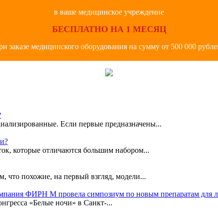
в ваше медицинское учреждение
БЕСПЛАТНО НА 1 МЕСЯЦ
ри заказе медицинского оборудования на сумму от 500 000 рубле
?
иализированные. Если первые предназначены...
ки?
ок, которые отличаются большим набором...
, что похожие, на первый взгляд, модели...
омпания ФИРН М провела симпозиум по новым препаратам для 
гресса «Белые ночи» в Санкт-...