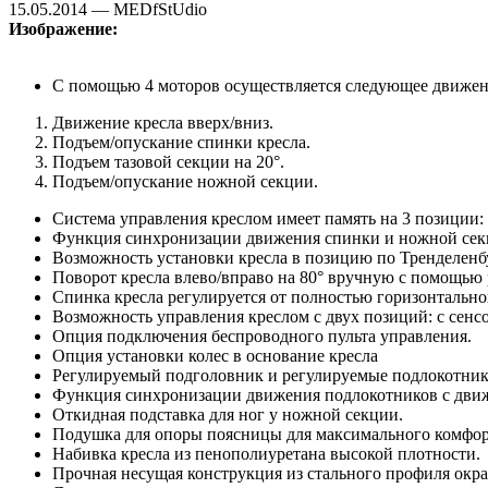
15.05.2014 — MEDfStUdio
Изображение:
С помощью 4 моторов осуществляется следующее движен
Движение кресла вверх/вниз.
Подъем/опускание спинки кресла.
Подъем тазовой секции на 20°.
Подъем/опускание ножной секции.
Система управления креслом имеет память на 3 позиции: 
Функция синхронизации движения спинки и ножной сек
Возможность установки кресла в позицию по Тренделенб
Поворот кресла влево/вправо на 80° вручную с помощью 
Спинка кресла регулируется от полностью горизонтально
Возможность управления креслом с двух позиций: с сенсо
Опция подключения беспроводного пульта управления.
Опция установки колес в основание кресла
Регулируемый подголовник и регулируемые подлокотник
Функция синхронизации движения подлокотников с движе
Откидная подставка для ног у ножной секции.
Подушка для опоры поясницы для максимального комфорта
Набивка кресла из пенополиуретана высокой плотности.
Прочная несущая конструкция из стального профиля окр