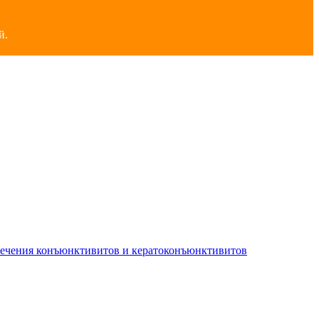
й.
лечения конъюнктивитов и кератоконъюнктивитов