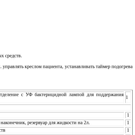
х средств.
управлять креслом пациента, устанавливать таймер подогрева
Отделение с УФ бактерицидной лампой для поддержания
1
1
наконечник, резервуар для жидкости на 2л.
1
ств
1