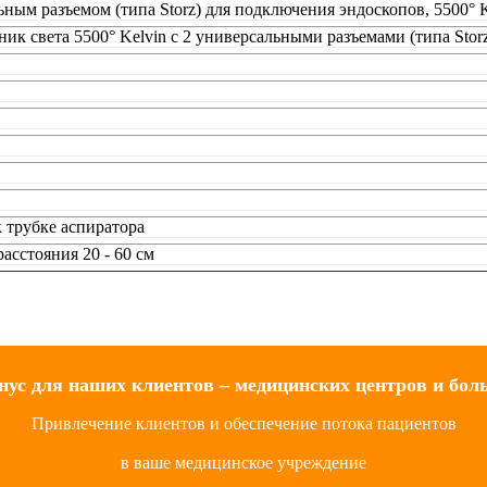
ым разъемом (типа Storz) для подключения эндоскопов, 5500° Ke
к света 5500° Kelvin с 2 универсальными разъемами (типа Stor
 трубке аспиратора
асстояния 20 - 60 см
нус для наших клиентов – медицинских центров и бол
Привлечение клиентов и обеспечение потока пациентов
в ваше медицинское учреждение