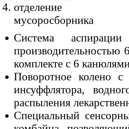
отдел
мусор
Система аспираци
производительностью 6
комплекте с 6 канюлям
Поворотное колено с 
инсуффлятора, водно
распыления лекарственн
Специальный сенсорны
комбайна, позволяющи