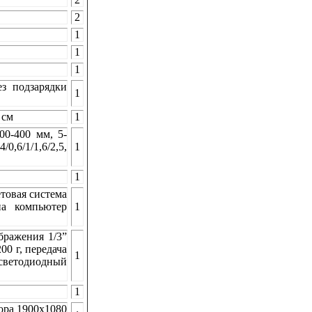
2
1
1
1
з подзарядки
1
 см
1
00-400 мм, 5-
6/1/1,6/2,5,
1
1
товая система
на компьютер
1
бражения 1/3”
00 г, передача
1
 светодиодный
1
ора 1900x1080