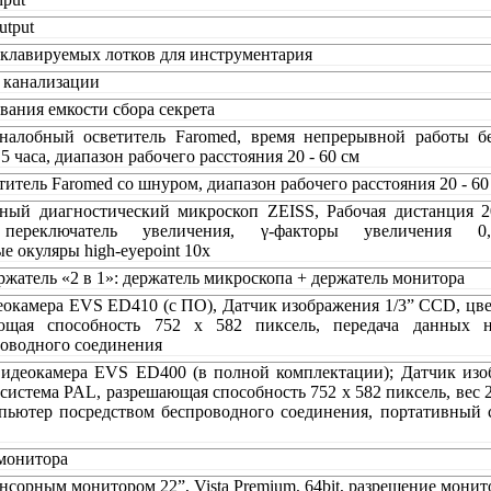
utput
оклавируемых лотков для инструментария
 канализации
ания емкости сбора секрета
налобный осветитель Faromed, время непрерывной работы бе
5 часа, диапазон рабочего расстояния 20 - 60 см
итель Faromed со шнуром, диапазон рабочего расстояния 20 - 60
ный диагностический микроскоп ZEISS, Рабочая дистанция 2
переключатель увеличения, γ-факторы увеличения 0,4/0,
 окуляры high-eyepoint 10x
жатель «2 в 1»: держатель микроскопа + держатель монитора
окамера EVS ED410 (с ПО), Датчик изображения 1/3” CCD, цве
ющая способность 752 x 582 пиксель, передача данных 
роводного соединения
видеокамера EVS ED400 (в полной комплектации); Датчик изо
система PAL, разрешающая способность 752 x 582 пиксель, вес 2
пьютер посредством беспроводного соединения, портативный
 монитора
нсорным монитором 22”, Vista Premium, 64bit, разрешение монит