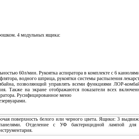
рошком. 4 модульных ящика:
борника
ностью 60л/мин. Рукоятка аспиратора в комплекте с 6 канюлям
флятора, водного шприца, рукоятки системы распыления лекарс
байна, позволяющий управлять всеми функциями ЛОР-комбайна
ния. Также на экране отображаются показатели всех включен
иратора. Русифицированное меню
езервуарами.
бочая поверхность белого или черного цвета. Ящики: 3 выдви
панелями. Отделение с УФ бактерицидной лампой для 
нструментария.