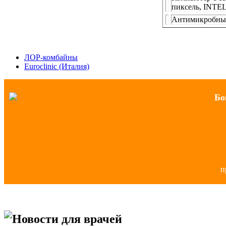
пиксель, INTEL
Антимикробны
ЛОР-комбайны
Euroclinic (Италия)
Бо
п
Новости для врачей