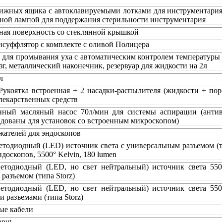
ижных ящика с автоклавируемыми лотками для инструментария
ной лампой для поддержания стерильности инструментария
ная поверхность со стеклянной крышкой
суффлятор с комплекте с оливой Полицера
для промывания уха с автоматическим контролем температуры 
ызг, металлический наконечник, резервуар для жидкости на 2л
л
Рукоятка встроенная + 2 насадки-распылителя (жидкости + по
лекарственных средств
ный масляный насос 70л/мин для системы аспирации (анти
дованы для установок со встроенным микроскопом)
жателей для эндоскопов
тодиодный (LED) источник света с универсальным разъемом (ти
доскопов, 5500° Kelvin, 180 lumen
етодиодный (LED, но свет нейтральный) источник света 550
разъемом (типа Storz)
етодиодный (LED, но свет нейтральный) источник света 550
 разъемами (типа Storz)
ые кабели
nput