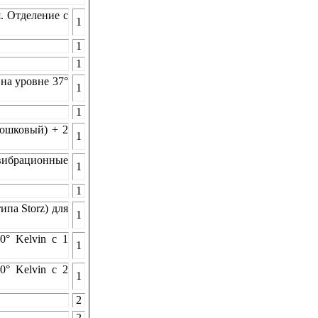
. Отделение с
1
1
1
на уровне 37°
1
1
рошковый) + 2
1
вибрационные
1
1
па Storz) для
1
0° Kelvin с 1
1
0° Kelvin с 2
1
2
2