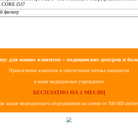
 CORE i5/i7
й фильтр
нус для наших клиентов – медицинских центров и бол
Привлечение клиентов и обеспечение потока пациентов
в ваше медицинское учреждение
БЕСПЛАТНО НА 1 МЕСЯЦ
ри заказе медицинского оборудования на сумму от 500 000 рубле