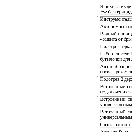
Ящики: 3 выдв
УФ бактерицид
Инструменталь
Автономный ин
Водный шприц 
- защита от бр
Подогрев зерка
Набор спреев: 
бутылочки для 
Антивибрацион
насосы рекомен
Подогрев 2 дер
Встроенный све
подключения эн
Встроенный св
универсальным 
Встроенный св
универсальными
Опто-волоконн
Адаптер Storz i