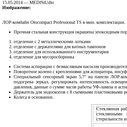
15.05.2014 — MEDfStUdio
Изображение:
ЛОР-комбайн Otocompact Professional TS в мин. комплектации.
Прочная стальная конструкция окрашена эпоксидным по
отделение с 2 металлическими лотками
отделение с держателями для ватных тампонов
отделение для использованного инструментария
отделение для мусорос
Система аспирации с безмасляным насосом производитель
Поворотное колено с креплениями для аспиратора, инсуф
Специальный сенсорный экран 5,7" на панели ЛОР-ком
подогрева зеркал, регулировать интенсивность освеще
давления, данные о сумме часов работы УФ-лампы и асп
Держатель для эндоскопов с 8 съемными пластиковыми р
Колеса в основании.
Стеклянная ра
стеклянными 
стерильности и