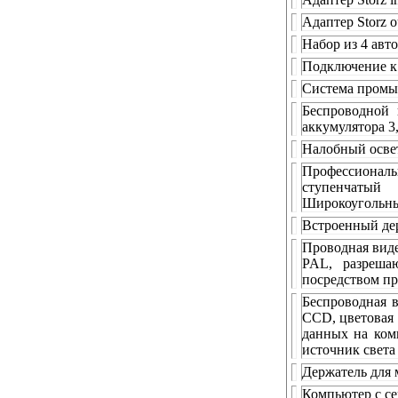
Адаптер Storz o
Набор из 4 авт
Подключение к
Система промыв
Беспроводной 
аккумулятора 3,
Налобный освет
Профессиональ
ступенчатый 
Широкоугольные
Встроенный дер
Проводная виде
PAL, разреша
посредством п
Беспроводная 
CCD, цветовая 
данных на ком
источник света
Держатель для
Компьютер с се