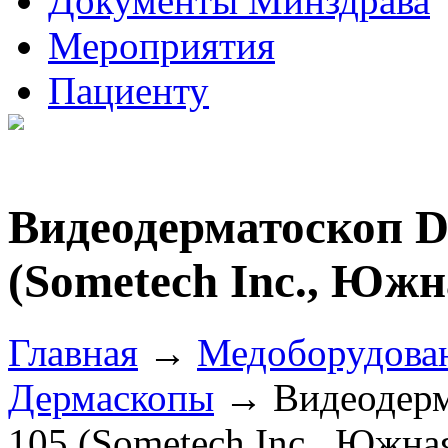
Документы Минздрава
Мероприятия
Пациенту
Видеодерматоскоп D
(Sometech Inc., Южн
Главная
→
Медоборудова
Дермаскопы
→ Видеодерма
105 (Sometech Inc., Южна