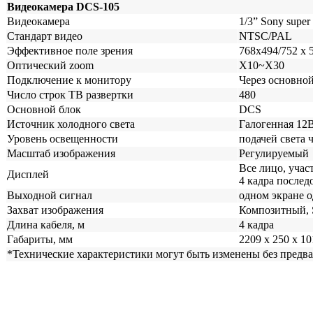
Видеокамера DCS-105
Видеокамера
1/3” Sony supe
Стандарт видео
NTSC/PAL
Эффективное поле зрения
768x494/752 x 
Оптический zoom
X10~X30
Подключение к монитору
Через основно
Число строк ТВ развертки
480
Основной блок
DCS
Источник холодного света
Галогенная 12В
Уровень освещенности
подачей света 
Масштаб изображения
Регулируемый
Все лицо, участ
Дисплей
4 кадра послед
Выходной сигнал
одном экране 
Захват изображения
Композитный, 
Длина кабеля, м
4 кадра
Габариты, мм
2209 х 250 х 10
*Технические характеристики могут быть изменены без предв