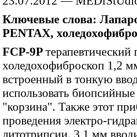
23.07.2012 — MEDfStUdi
Ключевые слова: Лапаро
PENTAX, холедохофибро
FCP-9P
терапевтический
холедохофиброскоп 1,2 м
встроенный в тонкую ввод
использовать биопсийны
"корзина". Также этот пр
проведения электро-гидр
литотрипсии. 3,1 мм ввод