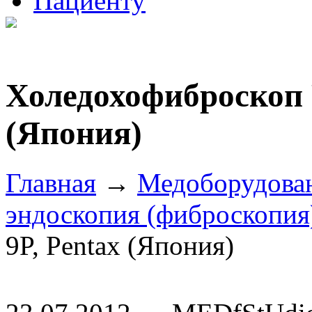
Пациенту
Холедохофиброскоп 
(Япония)
Главная
→
Медоборудова
эндоскопия (фиброскопия
9P, Pentax (Япония)