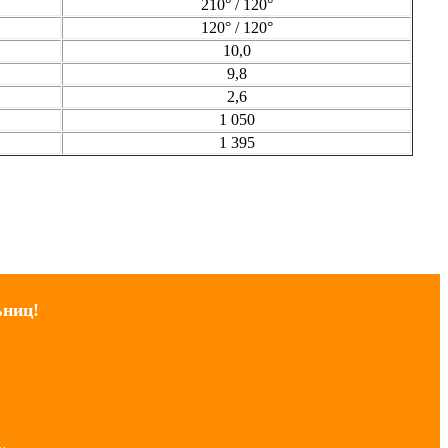
210° / 120°
120° / 120°
10,0
9,8
2,6
1 050
1 395
ьниц!