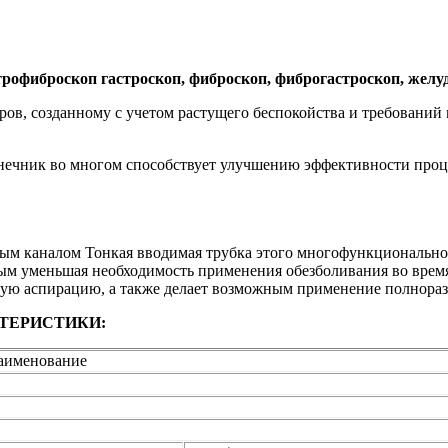
рофиброскоп гастроскоп, фиброскоп, фиброгастроскоп, желу
в, созданному с учетом растущего беспокойства и требований м
ечник во многом способствует улучшению эффективности проце
ым каналом Тонкая вводимая трубка этого многофункционально
мым уменьшая необходимость применения обезболивания во врем
ную аспирацию, а также делает возможным применение полнора
ТЕРИСТИКИ:
аименование