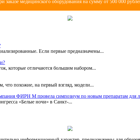
ри заказе медицинского оборудования на сумму от 500 000 рубле
?
иализированные. Если первые предназначены...
ки?
ок, которые отличаются большим набором...
, что похожие, на первый взгляд, модели...
омпания ФИРН М провела симпозиум по новым препаратам для 
гресса «Белые ночи» в Санкт-...
чительно информационный характер, предназначены для образов