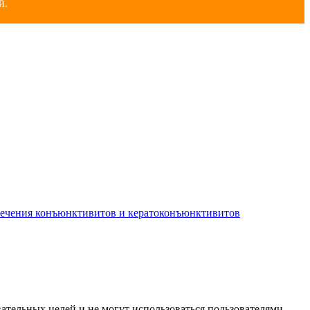
й.
лечения конъюнктивитов и кератоконъюнктивитов
ательных целей и не могут использоваться пользователями